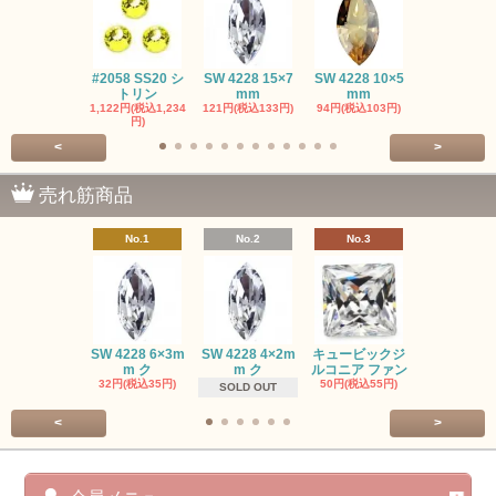
#2058 SS20 シ
SW 4228 15×7
SW 4228 10×5
SW 4320 14
トリン
mm
mm
mm
1,122円(税込1,234
121円(税込133円)
94円(税込103円)
275円(税込30
円)
<
>
売れ筋商品
No.1
No.2
No.3
No.4
SW #102
SW 4228 6×3m
SW 4228 4×2m
キュービックジ
トン PP
m ク
m ク
ルコニア ファン
413円(税込45
32円(税込35円)
50円(税込55円)
SOLD OUT
<
>