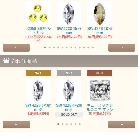
#2058 SS20 シ
SW 4228 15×7
SW 4228 10×5
SW 4320 14
トリン
mm
mm
mm
1,122円(税込1,234
121円(税込133円)
94円(税込103円)
275円(税込30
円)
<
>
売れ筋商品
No.1
No.2
No.3
No.4
SW #102
SW 4228 6×3m
SW 4228 4×2m
キュービックジ
トン PP
m ク
m ク
ルコニア ファン
413円(税込45
32円(税込35円)
50円(税込55円)
SOLD OUT
<
>