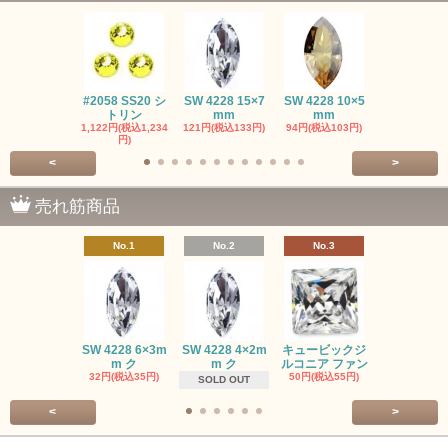
#2058 SS20 シ
SW 4228 15×7
SW 4228 10×5
SW 4320 14
トリン
mm
mm
mm
1,122円(税込1,234
121円(税込133円)
94円(税込103円)
275円(税込30
円)
<
>
売れ筋商品
No.1
No.2
No.3
No.4
SW #102
SW 4228 6×3m
SW 4228 4×2m
キュービックジ
トン PP
m ク
m ク
ルコニア ファン
413円(税込45
32円(税込35円)
50円(税込55円)
SOLD OUT
<
>