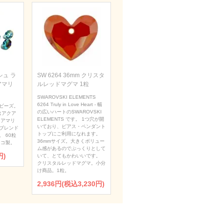
ュ ラ
SW 6264 36mm クリスタ
アマリ
ルレッドマグマ 1粒
SWAROVSKI ELEMENTS
6264 Truly in Love Heart - 幅
ビーズ。
の広いハートのSWAROVSKI
はアクア
ELEMENTS です。 1つ穴が開
クアマリ
いており、ピアス・ペンダント
ブレンド
トップにご利用になれます。
 60粒
36mmサイズ。大きくボリュー
ェコ製。
ム感があるのでぷっくりとして
円)
いて、とてもかわいいです。
クリスタルレッドマグマ。小分
け商品。1粒。
2,936円(税込3,230円)