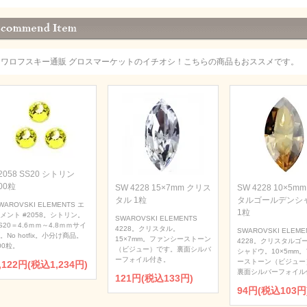
スワロフスキー通販 グロスマーケットのイチオシ！こちらの商品もおススメです。
2058 SS20 シトリン
00粒
SW 4228 15×7mm クリス
SW 4228 10×5m
タル 1粒
タルゴールデンシ
WAROVSKI ELEMENTS エ
1粒
メント #2058。シトリン。
SWAROVSKI ELEMENTS
S20＝4.6ｍｍ～4.8ｍｍサイ
4228。クリスタル。
SWAROVSKI ELEME
。No hotfix。小分け商品。
15×7mm。ファンシーストーン
4228。クリスタルゴ
00粒。
（ビジュー）です。裏面シルバ
シャドウ。10×5mm
ーフォイル付き。
ーストーン（ビジュー
,122円(税込1,234円)
裏面シルバーフォイル
121円(税込133円)
94円(税込103円