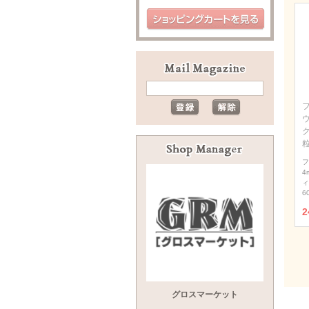
ウ
フ
4
ィ
6
2
グロスマーケット