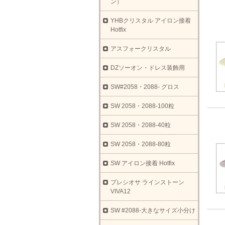
ン）
YHBクリスタル アイロン接着
Hotfix
アスフォークリスタル
DZソーオン・ドレス装飾用
SW#2058・2088- グロス
SW 2058・2088-100粒
SW 2058・2088-40粒
SW 2058・2088-80粒
SW アイロン接着 Hotfix
プレシオサ ラインストーン
VIVA12
SW #2088-大きなサイズ小分け