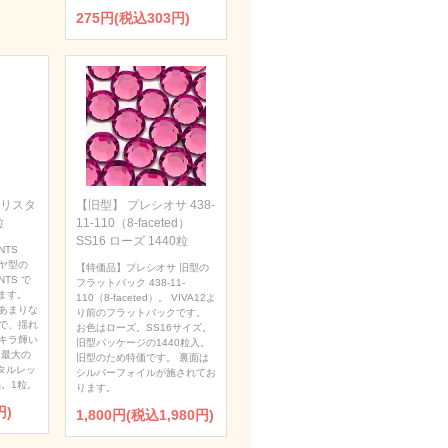
275円(税込303円)
 クリスタ
【旧型】 プレシオサ 438-
粒
11-110（8-faceted）
SS16 ローズ 1440粒
NTS
ダイヤ型の
【特価品】プレシオサ 旧型の
NTS で
フラットバック 438-11-
ます。
110（8-faceted）。 VIVA12よ
あまりな
り前のフラットバックです。
で、揺れ
お色はローズ。SS16サイズ。
キラ輝い
旧型パッケージの1440粒入。
 最大の
旧型のため特価です。 裏面は
タルレッ
シルバーフォイルが施されてお
。1粒。
ります。
円)
1,800円(税込1,980円)