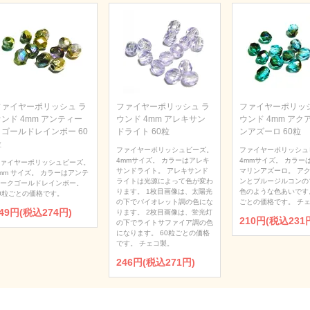
ファイヤーポリッシュ ラ
ファイヤーポリッシュ ラ
ファイヤーポリッシ
ンド 4mm アンティー
ウンド 4mm アレキサン
ウンド 4mm アク
クゴールドレインボー 60
ドライト 60粒
ンアズーロ 60粒
粒
ファイヤーポリッシュビーズ。
ファイヤーポリッシュ
4mmサイズ。 カラーはアレキ
4mmサイズ。 カラー
ァイヤーポリッシュビーズ。
サンドライト。 アレキサンド
マリンアズーロ。 ア
mm サイズ。 カラーはアンテ
ライトは光源によって色が変わ
ンとブルージルコンの
ークゴールドレインボー。
ります。 1枚目画像は、太陽光
色のような色あいです。
0粒ごとの価格です。
の下でバイオレット調の色にな
ごとの価格です。 チ
49円(税込274円)
ります。 2枚目画像は、蛍光灯
210円(税込231
の下でライトサファイア調の色
になります。 60粒ごとの価格
です。 チェコ製。
246円(税込271円)