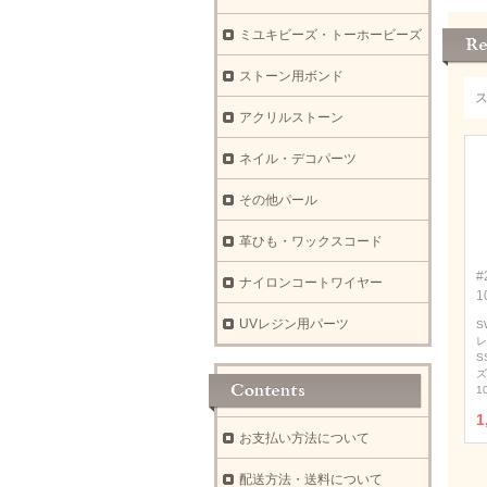
ミユキビーズ・トーホービーズ
ストーン用ボンド
アクリルストーン
ネイル・デコパーツ
その他パール
革ひも・ワックスコード
#
ナイロンコートワイヤー
1
UVレジン用パーツ
S
レ
S
ズ
1
1
お支払い方法について
配送方法・送料について