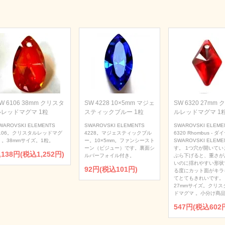
W 6106 38mm クリスタ
SW 4228 10×5mm マジェ
SW 6320 27mm
ルレッドマグマ 1粒
スティックブルー 1粒
ルレッドマグマ 1
WAROVSKI ELEMENTS
SWAROVSKI ELEMENTS
SWAROVSKI ELEME
106。クリスタルレッドマグ
4228。マジェスティックブル
6320 Rhombus - 
 。38mmサイズ。1粒。
ー。10×5mm。ファンシースト
SWAROVSKI ELEME
ーン（ビジュー）です。裏面シ
す。 1つ穴が開いてい
,138円(税込1,252円)
ルバーフォイル付き。
ぶら下げると、重さが
いのに揺れやすい形状
92円(税込101円)
る度にカット面がキラ
てとてもきれいです。
27mmサイズ。クリス
ドマグマ 。小分け商品
547円(税込602