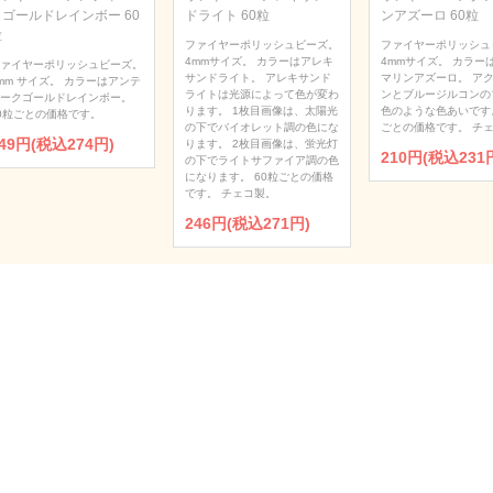
クゴールドレインボー 60
ドライト 60粒
ンアズーロ 60粒
粒
ファイヤーポリッシュビーズ。
ファイヤーポリッシュ
4mmサイズ。 カラーはアレキ
4mmサイズ。 カラー
ァイヤーポリッシュビーズ。
サンドライト。 アレキサンド
マリンアズーロ。 ア
mm サイズ。 カラーはアンテ
ライトは光源によって色が変わ
ンとブルージルコンの
ークゴールドレインボー。
ります。 1枚目画像は、太陽光
色のような色あいです。
0粒ごとの価格です。
の下でバイオレット調の色にな
ごとの価格です。 チ
49円(税込274円)
ります。 2枚目画像は、蛍光灯
210円(税込231
の下でライトサファイア調の色
になります。 60粒ごとの価格
です。 チェコ製。
246円(税込271円)