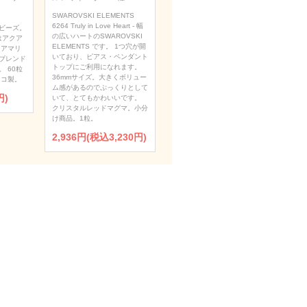
SWAROVSKI ELEMENTS
6264 Truly in Love Heart - 幅
ビーズ。
の広いハートのSWAROVSKI
はアクア
ELEMENTS です。 1つ穴が開
クアマリ
いており、ピアス・ペンダント
ブレンド
トップにご利用になれます。
 60粒
36mmサイズ。大きくボリュー
ェコ製。
ム感があるのでぷっくりとして
円)
いて、とてもかわいいです。
クリスタルレッドマグマ。小分
け商品。1粒。
2,936円(税込3,230円)