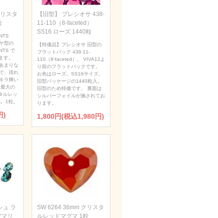
 クリスタ
【旧型】 プレシオサ 438-
粒
11-110（8-faceted）
SS16 ローズ 1440粒
NTS
ダイヤ型の
【特価品】プレシオサ 旧型の
NTS で
フラットバック 438-11-
ます。
110（8-faceted）。 VIVA12よ
あまりな
り前のフラットバックです。
で、揺れ
お色はローズ。SS16サイズ。
キラ輝い
旧型パッケージの1440粒入。
 最大の
旧型のため特価です。 裏面は
タルレッ
シルバーフォイルが施されてお
。1粒。
ります。
円)
1,800円(税込1,980円)
ュ ラ
SW 6264 36mm クリスタ
アマリ
ルレッドマグマ 1粒