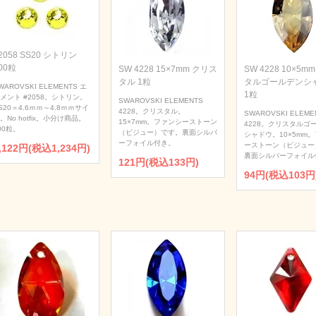
2058 SS20 シトリン
00粒
SW 4228 15×7mm クリス
SW 4228 10×5m
タル 1粒
タルゴールデンシ
WAROVSKI ELEMENTS エ
1粒
メント #2058。シトリン。
SWAROVSKI ELEMENTS
S20＝4.6ｍｍ～4.8ｍｍサイ
4228。クリスタル。
SWAROVSKI ELEME
。No hotfix。小分け商品。
15×7mm。ファンシーストーン
4228。クリスタルゴ
00粒。
（ビジュー）です。裏面シルバ
シャドウ。10×5mm
ーフォイル付き。
ーストーン（ビジュー
,122円(税込1,234円)
裏面シルバーフォイル
121円(税込133円)
94円(税込103円