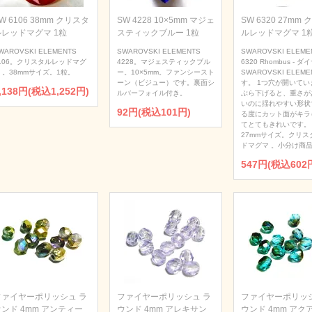
W 6106 38mm クリスタ
SW 4228 10×5mm マジェ
SW 6320 27mm
ルレッドマグマ 1粒
スティックブルー 1粒
ルレッドマグマ 1
WAROVSKI ELEMENTS
SWAROVSKI ELEMENTS
SWAROVSKI ELEME
106。クリスタルレッドマグ
4228。マジェスティックブル
6320 Rhombus - 
 。38mmサイズ。1粒。
ー。10×5mm。ファンシースト
SWAROVSKI ELEME
ーン（ビジュー）です。裏面シ
す。 1つ穴が開いてい
,138円(税込1,252円)
ルバーフォイル付き。
ぶら下げると、重さが
いのに揺れやすい形状
92円(税込101円)
る度にカット面がキラ
てとてもきれいです。
27mmサイズ。クリス
ドマグマ 。小分け商品
547円(税込602
ファイヤーポリッシュ ラ
ファイヤーポリッシュ ラ
ファイヤーポリッシ
ンド 4mm アンティー
ウンド 4mm アレキサン
ウンド 4mm アク