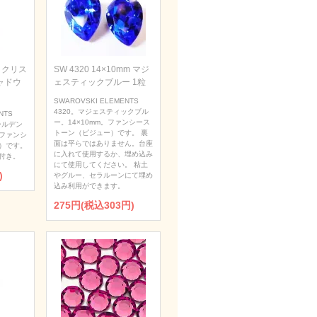
m クリス
SW 4320 14×10mm マジ
ャドウ
ェスティックブルー 1粒
SWAROVSKI ELEMENTS
4320。マジェスティックブル
NTS
ー。14×10mm。ファンシース
ールデン
トーン（ビジュー）です。 裏
。ファンシ
面は平らではありません。台座
）です。
に入れて使用するか、埋め込み
付き。
にて使用してください。 粘土
)
やグルー、セラルーンにて埋め
込み利用ができます。
275円(税込303円)