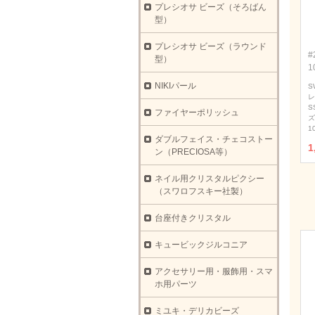
プレシオサ ビーズ（そろばん
型）
プレシオサ ビーズ（ラウンド
#
型）
1
NIKIパール
S
レ
S
ファイヤーポリッシュ
ズ
1
ダブルフェイス・チェコストー
1
ン（PRECIOSA等）
ネイル用クリスタルピクシー
（スワロフスキー社製）
台座付きクリスタル
キュービックジルコニア
アクセサリー用・服飾用・スマ
ホ用パーツ
ミユキ・デリカビーズ