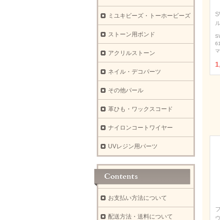
S
ミユキビーズ・トーホービーズ
ストーン用ボンド
S
6
マ
アクリルストーン
1
ネイル・デコパーツ
その他パール
革ひも・ワックスコード
ナイロンコートワイヤー
UVレジン用パーツ
お支払い方法について
配送方法・送料について
ウ