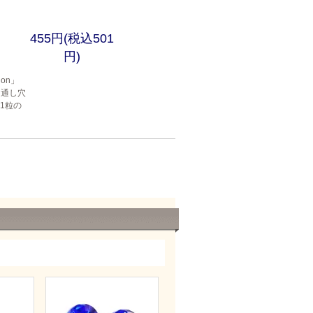
455円(税込501
円)
gon」
 通し穴
1粒の