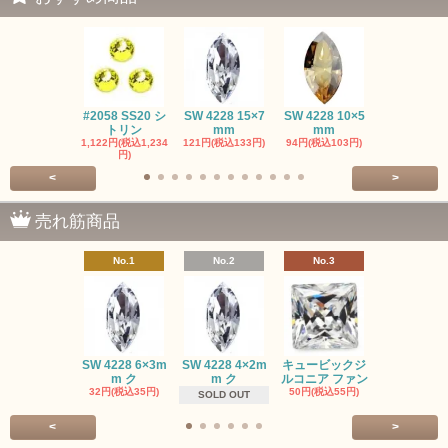
#2058 SS20 シ
SW 4228 15×7
SW 4228 10×5
SW 4320 14
トリン
mm
mm
mm
1,122円(税込1,234
121円(税込133円)
94円(税込103円)
275円(税込30
円)
<
>
売れ筋商品
No.1
No.2
No.3
No.4
SW #102
SW 4228 6×3m
SW 4228 4×2m
キュービックジ
トン PP
m ク
m ク
ルコニア ファン
413円(税込45
32円(税込35円)
50円(税込55円)
SOLD OUT
<
>