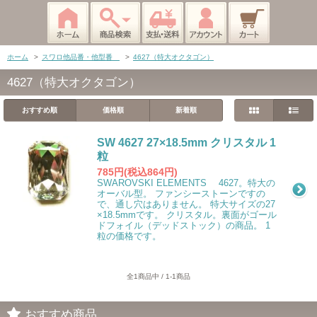
ホーム
>
スワロ他品番・他型番
>
4627（特大オクタゴン）
4627（特大オクタゴン）
おすすめ順
価格順
新着順
SW 4627 27×18.5mm クリスタル 1
粒
785円(税込864円)
SWAROVSKI ELEMENTS 4627。特大の
オーバル型。 ファンシーストーンですの
で、通し穴はありません。 特大サイズの27
×18.5mmです。 クリスタル。裏面がゴール
ドフォイル（デッドストック）の商品。 1
粒の価格です。
全1商品中 / 1-1商品
おすすめ商品