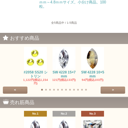
ｍｍ～4.8ｍｍサイズ。小分け商品。100
粒。
全5商品中 / 1-5商品
おすすめ商品
#2058 SS20 シ
SW 4228 15×7
SW 4228 10×5
SW 4320 14
トリン
mm
mm
mm
1,122円(税込1,234
121円(税込133円)
94円(税込103円)
275円(税込30
円)
<
>
売れ筋商品
No.1
No.2
No.3
No.4