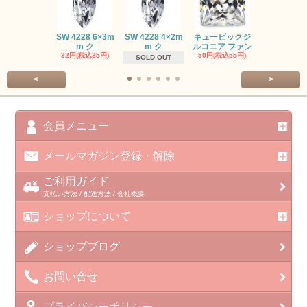
SW #102
SW 4228 6×3m
SW 4228 4×2m
キュービックジ
トン PP
m ク
m ク
ルコニア ファン
413円(税込45
32円(税込35円)
50円(税込55円)
SOLD OUT
<
>
会員メニュー
メールマガジン登録・解除
ご利用ガイド
支払い方法 / 配送方法 / 会社概要
ショップについて
ショップブログ
お問い合せ
プライバシーポリシー