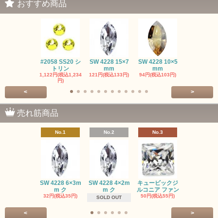
おすすめ商品
#2058 SS20 シ
SW 4228 15×7
SW 4228 10×5
SW 4320 14
トリン
mm
mm
mm
1,122円(税込1,234
121円(税込133円)
94円(税込103円)
275円(税込30
円)
<
>
売れ筋商品
No.1
No.2
No.3
No.4
SW #102
SW 4228 6×3m
SW 4228 4×2m
キュービックジ
トン PP
m ク
m ク
ルコニア ファン
413円(税込45
32円(税込35円)
50円(税込55円)
SOLD OUT
<
>