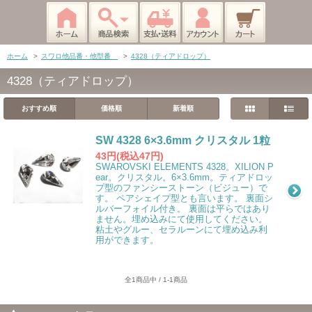
ホーム
>
スワロ他品番・他型番
>
4328（ティアドロップ）
4328（ティアドロップ）
おすすめ順
価格順
新着順
SW 4328 6×3.6mm クリスタル 1粒
43円(税込47円)
SWAROVSKI ELEMENTS 4328。XILION P
ear。クリスタル。6×3.6mm。ティアドロッ
プ型のファンシーストーン（ビジュー）で
す。 ペアシェイプ型とも言います。 裏面シ
ルバーフォイル付き。 裏面は平らではあり
ません。埋め込みにて使用してください。
粘土やグルー、セラルーンにて埋め込み利
用ができます。
全1商品中 / 1-1商品