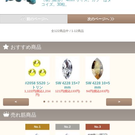
コイズ。30粒。
前のページへ
次のページへ
全122商品中 / 1-12商品
おすすめ商品
#2058 SS20 シ
SW 4228 15×7
SW 4228 10×5
SW 4320 14
トリン
mm
mm
mm
1,122円(税込1,234
121円(税込133円)
94円(税込103円)
275円(税込30
円)
<
>
売れ筋商品
No.1
No.2
No.3
No.4