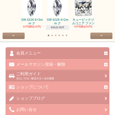
SW #102
SW 4228 6×3m
SW 4228 4×2m
キュービックジ
トン PP
m ク
m ク
ルコニア ファン
413円(税込45
32円(税込35円)
50円(税込55円)
SOLD OUT
<
>
会員メニュー
メールマガジン登録・解除
ご利用ガイド
支払い方法 / 配送方法 / 会社概要
ショップについて
ショップブログ
お問い合せ