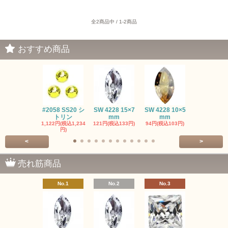
全2商品中 / 1-2商品
おすすめ商品
#2058 SS20 シ
SW 4228 15×7
SW 4228 10×5
SW 4320 14
トリン
mm
mm
mm
1,122円(税込1,234
121円(税込133円)
94円(税込103円)
275円(税込30
円)
<
>
売れ筋商品
No.1
No.2
No.3
No.4