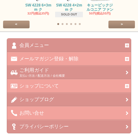
SW #102
SW 4228 6×3m
SW 4228 4×2m
キュービックジ
トン PP
m ク
m ク
ルコニア ファン
413円(税込45
32円(税込35円)
50円(税込55円)
SOLD OUT
<
>
会員メニュー
メールマガジン登録・解除
ご利用ガイド
支払い方法 / 配送方法 / 会社概要
ショップについて
ショップブログ
お問い合せ
プライバシーポリシー