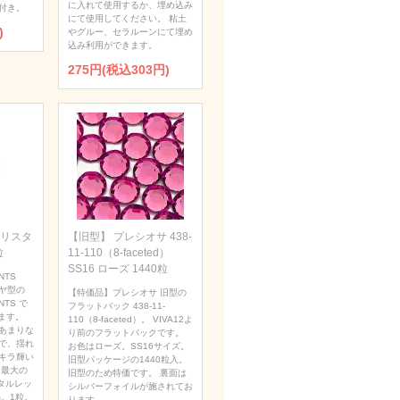
に入れて使用するか、埋め込み
付き。
にて使用してください。 粘土
)
やグルー、セラルーンにて埋め
込み利用ができます。
275円(税込303円)
 クリスタ
【旧型】 プレシオサ 438-
粒
11-110（8-faceted）
SS16 ローズ 1440粒
NTS
ダイヤ型の
【特価品】プレシオサ 旧型の
NTS で
フラットバック 438-11-
ます。
110（8-faceted）。 VIVA12よ
あまりな
り前のフラットバックです。
で、揺れ
お色はローズ。SS16サイズ。
キラ輝い
旧型パッケージの1440粒入。
 最大の
旧型のため特価です。 裏面は
タルレッ
シルバーフォイルが施されてお
。1粒。
ります。