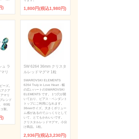
円)
1,800円(税込1,980円)
ュ ラ
SW 6264 36mm クリスタ
アマリ
ルレッドマグマ 1粒
SWAROVSKI ELEMENTS
6264 Truly in Love Heart - 幅
ビーズ。
の広いハートのSWAROVSKI
はアクア
ELEMENTS です。 1つ穴が開
クアマリ
いており、ピアス・ペンダント
ブレンド
トップにご利用になれます。
 60粒
36mmサイズ。大きくボリュー
ェコ製。
ム感があるのでぷっくりとして
円)
いて、とてもかわいいです。
クリスタルレッドマグマ。小分
け商品。1粒。
2,936円(税込3,230円)