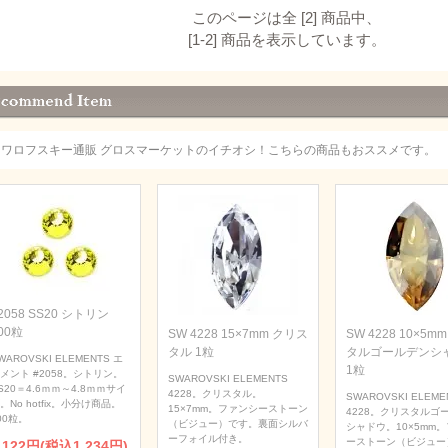
このページは全 [2] 商品中、
[1-2] 商品を表示しています。
スワロフスキー通販 グロスマーケットのイチオシ！こちらの商品もおススメです。
2058 SS20 シトリン
00粒
SW 4228 15×7mm クリス
SW 4228 10×5m
タル 1粒
タルゴールデンシ
WAROVSKI ELEMENTS エ
1粒
メント #2058。シトリン。
SWAROVSKI ELEMENTS
S20＝4.6ｍｍ～4.8ｍｍサイ
4228。クリスタル。
SWAROVSKI ELEME
。No hotfix。小分け商品。
15×7mm。ファンシーストーン
4228。クリスタルゴ
00粒。
（ビジュー）です。裏面シルバ
シャドウ。10×5mm
ーフォイル付き。
ーストーン（ビジュー
,122円(税込1,234円)