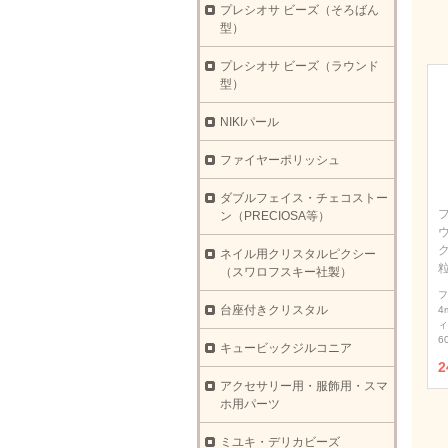
プレシオサ ビーズ（そろばん
型）
プレシオサ ビーズ（ラウンド
型）
NIKIパール
ファイヤーポリッシュ
ダブルフェイス・チェコストー
ン（PRECIOSA等）
ウ
ネイル用クリスタルピクシー
（スワロフスキー社製）
フ
台座付きクリスタル
4
ィ
6
キュービックジルコニア
2
アクセサリー用・服飾用・スマ
ホ用パーツ
ミユキ・デリカビーズ