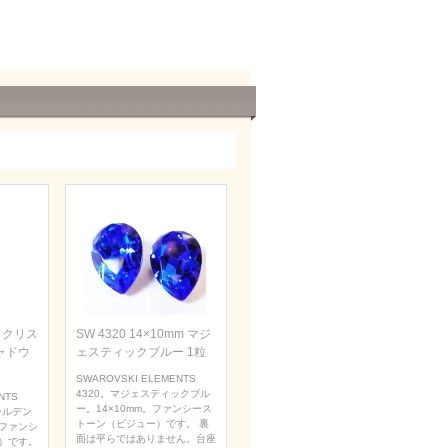
m クリス
SW 4320 14×10mm マジ
ャドウ
ェスティックブルー 1粒
SWAROVSKI ELEMENTS
4320。マジェスティックブル
NTS
ー。14×10mm。ファンシース
ールデン
トーン（ビジュー）です。 裏
。ファンシ
面は平らではありません。台座
）です。