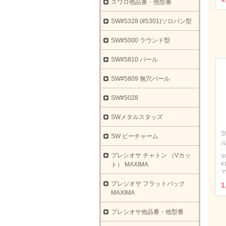
スワロ他品番・他型番
SW#5328 (#5301)ソロバン型
SW#5000 ラウンド型
SW#5810 パール
SW#5809 無穴パール
SW#5028
SWメタルスタッズ
S
SW ビーチャーム
プレシオサ チャトン （Vカッ
S
ト） MAXIMA
6
マ
プレシオサ フラットバック
1
MAXIMA
プレシオサ他品番・他型番