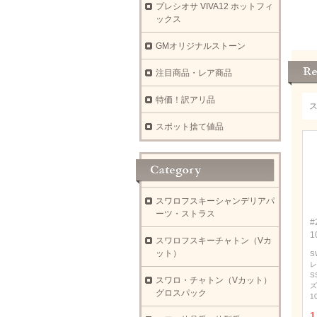
プレシオサ VIVA12 ホットフィ
ックス
GMオリジナルストーン
注目商品・レア商品
特価！訳アリ品
スポット捨て値品
スワロフスキーシャンデリアパ
ーツ・ストラス
#
1
スワロフスキーチャトン（Vカ
ット）
S
レ
S
スワロ・チャトン（Vカット）
ズ
グロスパック
1
1