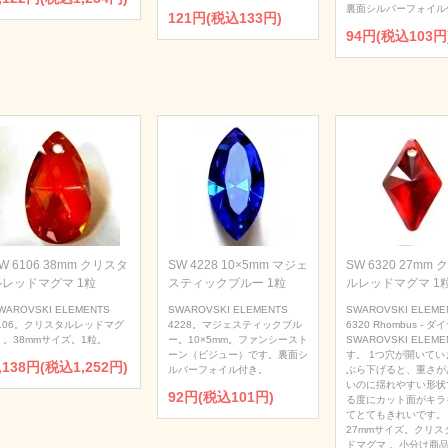
裏面シルバーフォイル
121円(税込133円)
94円(税込103円
W 6106 38mm クリスタ
SW 4228 10×5mm マジェ
SW 6320 27mm
ルレッドマグマ 1粒
スティックブルー 1粒
ルレッドマグマ 1
WAROVSKI ELEMENTS
SWAROVSKI ELEMENTS
SWAROVSKI ELEME
106。クリスタルレッドマグ
4228。マジェスティックブル
6320 Rhombus - 
 。38mmサイズ。1粒。
ー。10×5mm。ファンシースト
SWAROVSKI ELEME
ーン（ビジュー）です。裏面シ
す。 1つ穴が開いてい
,138円(税込1,252円)
ルバーフォイル付き。
ぶら下げると、重さが
いのに揺れやすい形状
92円(税込101円)
る度にカット面がキラ
てとてもきれいです。
27mmサイズ。クリス
ドマグマ 。小分け商品