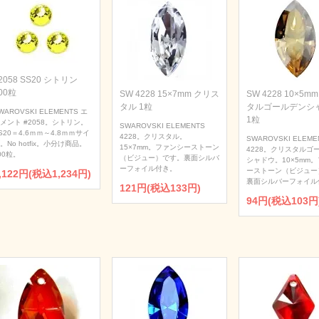
2058 SS20 シトリン
00粒
SW 4228 15×7mm クリス
SW 4228 10×5m
タル 1粒
タルゴールデンシ
WAROVSKI ELEMENTS エ
1粒
メント #2058。シトリン。
SWAROVSKI ELEMENTS
S20＝4.6ｍｍ～4.8ｍｍサイ
4228。クリスタル。
SWAROVSKI ELEME
。No hotfix。小分け商品。
15×7mm。ファンシーストーン
4228。クリスタルゴ
00粒。
（ビジュー）です。裏面シルバ
シャドウ。10×5mm
ーフォイル付き。
ーストーン（ビジュー
,122円(税込1,234円)
裏面シルバーフォイル
121円(税込133円)
94円(税込103円