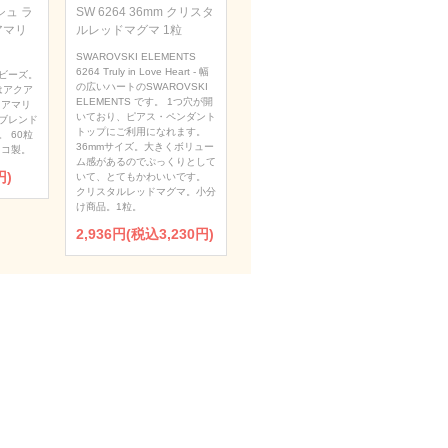
ュ ラ
SW 6264 36mm クリスタ
アマリ
ルレッドマグマ 1粒
SWAROVSKI ELEMENTS
6264 Truly in Love Heart - 幅
ビーズ。
の広いハートのSWAROVSKI
はアクア
ELEMENTS です。 1つ穴が開
クアマリ
いており、ピアス・ペンダント
ブレンド
トップにご利用になれます。
 60粒
36mmサイズ。大きくボリュー
ェコ製。
ム感があるのでぷっくりとして
円)
いて、とてもかわいいです。
クリスタルレッドマグマ。小分
け商品。1粒。
2,936円(税込3,230円)