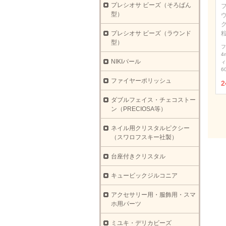
プレシオサ ビーズ（そろばん
型）
ウ
プレシオサ ビーズ（ラウンド
型）
フ
4
NIKIパール
ィ
6
ファイヤーポリッシュ
2
ダブルフェイス・チェコストー
ン（PRECIOSA等）
ネイル用クリスタルピクシー
（スワロフスキー社製）
台座付きクリスタル
キュービックジルコニア
アクセサリー用・服飾用・スマ
ホ用パーツ
ミユキ・デリカビーズ