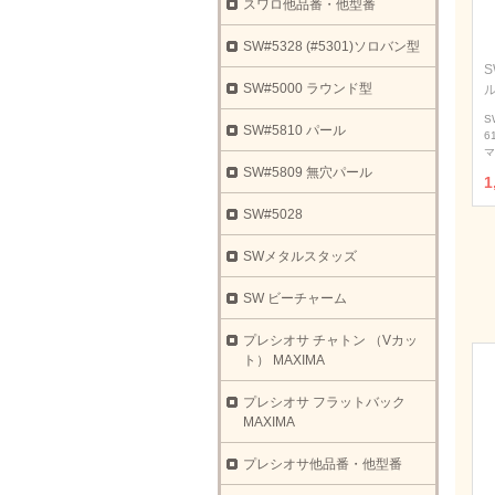
スワロ他品番・他型番
SW#5328 (#5301)ソロバン型
S
SW#5000 ラウンド型
S
SW#5810 パール
6
マ
SW#5809 無穴パール
1
SW#5028
SWメタルスタッズ
SW ビーチャーム
プレシオサ チャトン （Vカッ
ト） MAXIMA
プレシオサ フラットバック
MAXIMA
プレシオサ他品番・他型番