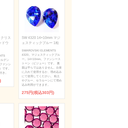
m クリス
SW 4320 14×10mm マジ
ャドウ
ェスティックブルー 1粒
SWAROVSKI ELEMENTS
4320。マジェスティックブル
NTS
ー。14×10mm。ファンシース
ールデン
トーン（ビジュー）です。 裏
。ファンシ
面は平らではありません。台座
）です。
に入れて使用するか、埋め込み
付き。
にて使用してください。 粘土
)
やグルー、セラルーンにて埋め
込み利用ができます。
275円(税込303円)