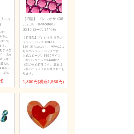
 クリスタ
【旧型】 プレシオサ 438-
粒
11-110（8-faceted）
SS16 ローズ 1440粒
NTS
ダイヤ型の
【特価品】プレシオサ 旧型の
NTS で
フラットバック 438-11-
ます。
110（8-faceted）。 VIVA12よ
あまりな
り前のフラットバックです。
で、揺れ
お色はローズ。SS16サイズ。
キラ輝い
旧型パッケージの1440粒入。
 最大の
旧型のため特価です。 裏面は
タルレッ
シルバーフォイルが施されてお
。1粒。
ります。
円)
1,800円(税込1,980円)