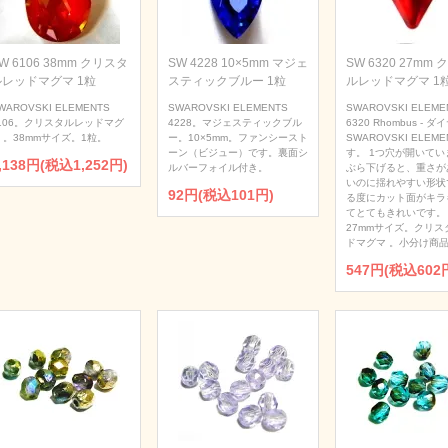
W 6106 38mm クリスタ
SW 4228 10×5mm マジェ
SW 6320 27mm
ルレッドマグマ 1粒
スティックブルー 1粒
ルレッドマグマ 1
WAROVSKI ELEMENTS
SWAROVSKI ELEMENTS
SWAROVSKI ELEME
106。クリスタルレッドマグ
4228。マジェスティックブル
6320 Rhombus - 
 。38mmサイズ。1粒。
ー。10×5mm。ファンシースト
SWAROVSKI ELEME
ーン（ビジュー）です。裏面シ
す。 1つ穴が開いてい
,138円(税込1,252円)
ルバーフォイル付き。
ぶら下げると、重さが
いのに揺れやすい形状
92円(税込101円)
る度にカット面がキラ
てとてもきれいです。
27mmサイズ。クリス
ドマグマ 。小分け商品
547円(税込602