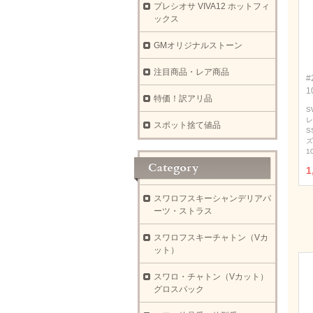
プレシオサ VIVA12 ホットフィ
ックス
GMオリジナルストーン
注目商品・レア商品
#
1
特価！訳アリ品
S
レ
スポット捨て値品
S
ズ
1
1
スワロフスキーシャンデリアパ
ーツ・ストラス
スワロフスキーチャトン（Vカ
ット）
スワロ・チャトン（Vカット）
グロスパック