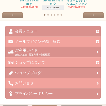
SW 4228 6×3m
SW 4228 4×2m
キュービックジ
トン PP
m ク
m ク
ルコニア ファン
413円(税込45
32円(税込35円)
50円(税込55円)
SOLD OUT
<
>
会員メニュー
メールマガジン登録・解除
ご利用ガイド
支払い方法 / 配送方法 / 会社概要
ショップについて
ショップブログ
お問い合せ
プライバシーポリシー