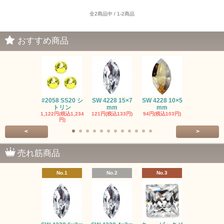
全2商品中 / 1-2商品
おすすめ商品
#2058 SS20 シ
SW 4228 15×7
SW 4228 10×5
SW 4320 14
トリン
mm
mm
mm
1,122円(税込1,234
121円(税込133円)
94円(税込103円)
275円(税込30
円)
<
>
売れ筋商品
No.1
No.2
No.3
No.4
SW #102