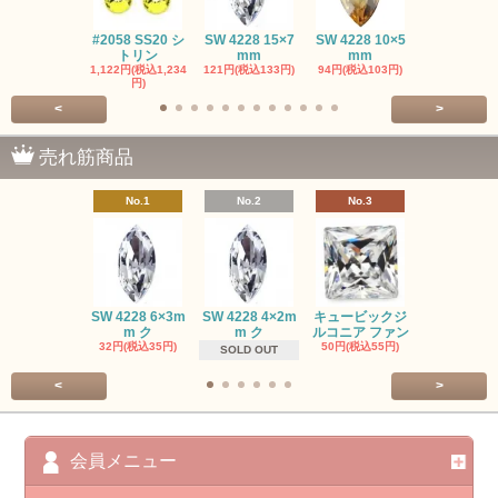
#2058 SS20 シ
SW 4228 15×7
SW 4228 10×5
SW 4320 14
トリン
mm
mm
mm
1,122円(税込1,234
121円(税込133円)
94円(税込103円)
275円(税込30
円)
<
>
売れ筋商品
No.1
No.2
No.3
No.4
SW #102
SW 4228 6×3m
SW 4228 4×2m
キュービックジ
トン PP
m ク
m ク
ルコニア ファン
413円(税込45
32円(税込35円)
50円(税込55円)
SOLD OUT
<
>
会員メニュー