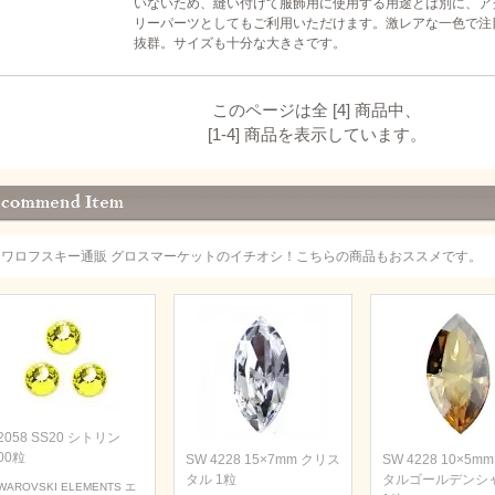
いないため、縫い付けて服飾用に使用する用途とは別に、ア
リーパーツとしてもご利用いただけます。激レアな一色で注
抜群。サイズも十分な大きさです。
このページは全 [4] 商品中、
[1-4] 商品を表示しています。
スワロフスキー通販 グロスマーケットのイチオシ！こちらの商品もおススメです。
2058 SS20 シトリン
00粒
SW 4228 15×7mm クリス
SW 4228 10×5m
タル 1粒
タルゴールデンシ
WAROVSKI ELEMENTS エ