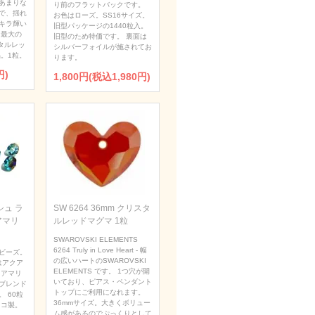
あまりな
り前のフラットバックです。
で、揺れ
お色はローズ。SS16サイズ。
キラ輝い
旧型パッケージの1440粒入。
 最大の
旧型のため特価です。 裏面は
タルレッ
シルバーフォイルが施されてお
。1粒。
ります。
円)
1,800円(税込1,980円)
ュ ラ
SW 6264 36mm クリスタ
アマリ
ルレッドマグマ 1粒
SWAROVSKI ELEMENTS
6264 Truly in Love Heart - 幅
ビーズ。
の広いハートのSWAROVSKI
はアクア
ELEMENTS です。 1つ穴が開
クアマリ
いており、ピアス・ペンダント
ブレンド
トップにご利用になれます。
 60粒
36mmサイズ。大きくボリュー
ェコ製。
ム感があるのでぷっくりとして