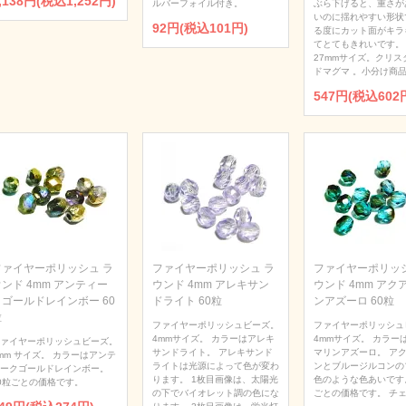
,138円(税込1,252円)
ルバーフォイル付き。
ぶら下げると、重さが
いのに揺れやすい形状
92円(税込101円)
る度にカット面がキラ
てとてもきれいです。
27mmサイズ。クリス
ドマグマ 。小分け商品
547円(税込602
ファイヤーポリッシュ ラ
ファイヤーポリッシュ ラ
ファイヤーポリッシ
ンド 4mm アンティー
ウンド 4mm アレキサン
ウンド 4mm アク
クゴールドレインボー 60
ドライト 60粒
ンアズーロ 60粒
粒
ファイヤーポリッシュビーズ。
ファイヤーポリッシュ
4mmサイズ。 カラーはアレキ
4mmサイズ。 カラー
ァイヤーポリッシュビーズ。
サンドライト。 アレキサンド
マリンアズーロ。 ア
mm サイズ。 カラーはアンテ
ライトは光源によって色が変わ
ンとブルージルコンの
ークゴールドレインボー。
ります。 1枚目画像は、太陽光
色のような色あいです。
0粒ごとの価格です。
の下でバイオレット調の色にな
ごとの価格です。 チ