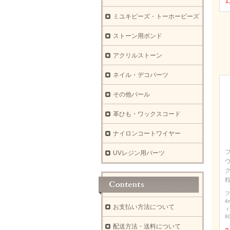
1
ミユキビーズ・トーホービーズ
ストーン用ボンド
アクリルストーン
ネイル・デコパーツ
その他パール
革ひも・ワックスコード
ナイロンコートワイヤー
UVレジン用パーツ
ウ
フ
4
お支払い方法について
ィ
6
配送方法・送料について