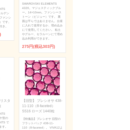
SWAROVSKI ELEMENTS
4320。マジェスティックブル
NTS
ー。14×10mm。ファンシース
ールデン
トーン（ビジュー）です。 裏
。ファンシ
面は平らではありません。台座
）です。
に入れて使用するか、埋め込み
付き。
にて使用してください。 粘土
)
やグルー、セラルーンにて埋め
込み利用ができます。
275円(税込303円)
 クリスタ
【旧型】 プレシオサ 438-
粒
11-110（8-faceted）
SS16 ローズ 1440粒
NTS
ダイヤ型の
【特価品】プレシオサ 旧型の
NTS で
フラットバック 438-11-
ます。
110（8-faceted）。 VIVA12よ