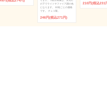
49円(税込274円)
ります。 2枚目画像は、蛍光灯
210円(税込231
の下でライトサファイア調の色
になります。 60粒ごとの価格
です。 チェコ製。
246円(税込271円)