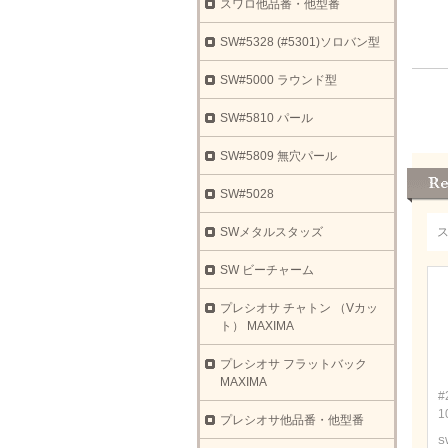
スワロ他品番・他型番
SW#5328 (#5301)ソロバン型
SW#5000 ラウンド型
SW#5810 パール
SW#5809 無穴パール
SW#5028
SWメタルスタッズ
SW ビーチャーム
プレシオサ チャトン （Vカッ
ト） MAXIMA
プレシオサ フラットバック
MAXIMA
#
1
プレシオサ他品番・他型番
S