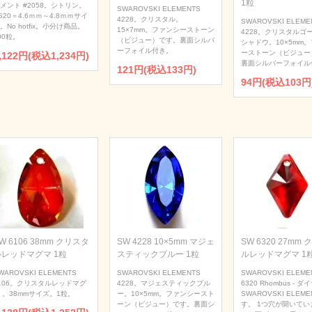
1粒
メント #2058。シトリン。
SWAROVSKI ELEMENTS
S20＝4.6ｍｍ～4.8ｍｍサイ
4228。クリスタル。
SWAROVSKI ELEME
。No hotfix。小分け商品。
15×7mm。ファンシーストーン
4228。クリスタルゴ
00粒。
（ビジュー）です。裏面シルバ
シャドウ。10×5mm
ーフォイル付き。
ーストーン（ビジュー
,122円(税込1,234円)
裏面シルバーフォイル
121円(税込133円)
94円(税込103円
W 6106 38mm クリスタ
SW 4228 10×5mm マジェ
SW 6320 27mm
ルレッドマグマ 1粒
スティックブルー 1粒
ルレッドマグマ 1
WAROVSKI ELEMENTS
SWAROVSKI ELEMENTS
SWAROVSKI ELEME
106。クリスタルレッドマグ
4228。マジェスティックブル
6320 Rhombus - 
 。38mmサイズ。1粒。
ー。10×5mm。ファンシースト
SWAROVSKI ELEME
ーン（ビジュー）です。裏面シ
す。 1つ穴が開いてい