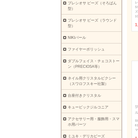
レ
プレシオサ ビーズ（そろばん
S
型）
ズ
1
プレシオサ ビーズ（ラウンド
1
型）
NIKIパール
ファイヤーポリッシュ
ダブルフェイス・チェコストー
ン（PRECIOSA等）
ネイル用クリスタルピクシー
（スワロフスキー社製）
台座付きクリスタル
S
キュービックジルコニア
アクセサリー用・服飾用・スマ
S
ホ用パーツ
6
マ
ミユキ・デリカビーズ