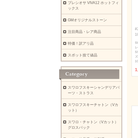
プレシオサ VIVA12 ホットフィ
ックス
GMオリジナルストーン
#
注目商品・レア商品
1
S
特価！訳アリ品
レ
S
スポット捨て値品
ズ
1
1
スワロフスキーシャンデリアパ
ーツ・ストラス
スワロフスキーチャトン（Vカ
ット）
スワロ・チャトン（Vカット）
グロスパック