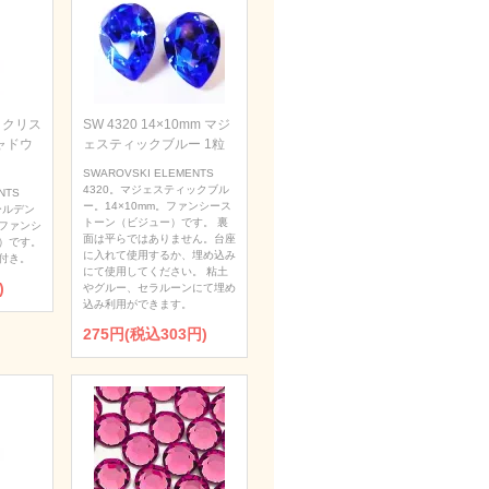
m クリス
SW 4320 14×10mm マジ
ャドウ
ェスティックブルー 1粒
SWAROVSKI ELEMENTS
4320。マジェスティックブル
NTS
ー。14×10mm。ファンシース
ールデン
トーン（ビジュー）です。 裏
。ファンシ
面は平らではありません。台座
）です。
に入れて使用するか、埋め込み
付き。
にて使用してください。 粘土
)
やグルー、セラルーンにて埋め
込み利用ができます。
275円(税込303円)