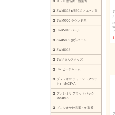
スワロ他品番・他型番
SW#5328 (#5301)ソロバン型
S
SW#5000 ラウンド型
S
6
SW#5810 パール
マ
1
SW#5809 無穴パール
SW#5028
SWメタルスタッズ
SW ビーチャーム
プレシオサ チャトン （Vカッ
ト） MAXIMA
プレシオサ フラットバック
MAXIMA
プレシオサ他品番・他型番