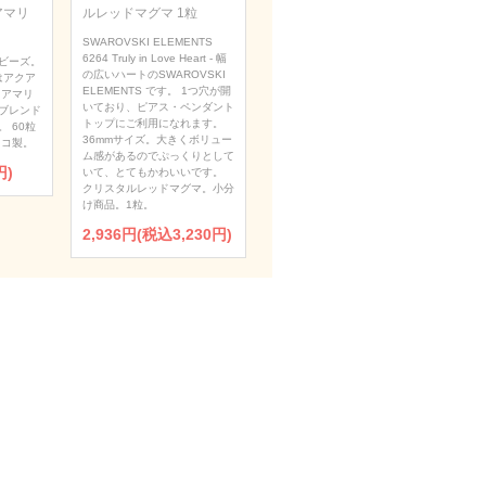
アマリ
ルレッドマグマ 1粒
SWAROVSKI ELEMENTS
6264 Truly in Love Heart - 幅
ビーズ。
の広いハートのSWAROVSKI
はアクア
ELEMENTS です。 1つ穴が開
クアマリ
いており、ピアス・ペンダント
ブレンド
トップにご利用になれます。
 60粒
36mmサイズ。大きくボリュー
ェコ製。
ム感があるのでぷっくりとして
円)
いて、とてもかわいいです。
クリスタルレッドマグマ。小分
け商品。1粒。
2,936円(税込3,230円)