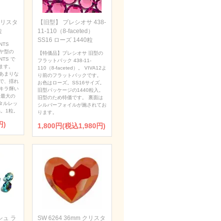
 クリスタ
【旧型】 プレシオサ 438-
粒
11-110（8-faceted）
SS16 ローズ 1440粒
NTS
ダイヤ型の
【特価品】プレシオサ 旧型の
NTS で
フラットバック 438-11-
ます。
110（8-faceted）。 VIVA12よ
あまりな
り前のフラットバックです。
で、揺れ
お色はローズ。SS16サイズ。
キラ輝い
旧型パッケージの1440粒入。
 最大の
旧型のため特価です。 裏面は
タルレッ
シルバーフォイルが施されてお
。1粒。
ります。
円)
1,800円(税込1,980円)
ュ ラ
SW 6264 36mm クリスタ