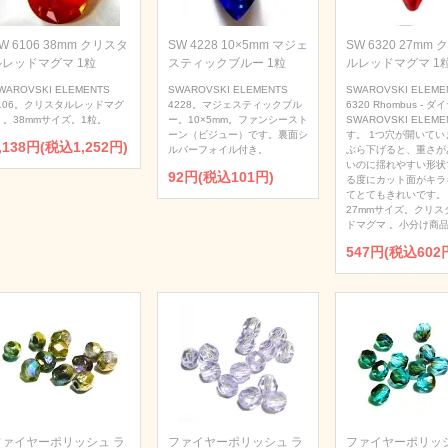
W 6106 38mm クリスタ
SW 4228 10×5mm マジェ
SW 6320 27mm
ルレッドマグマ 1粒
スティックブルー 1粒
ルレッドマグマ 1
WAROVSKI ELEMENTS
SWAROVSKI ELEMENTS
SWAROVSKI ELEME
106。クリスタルレッドマグ
4228。マジェスティックブル
6320 Rhombus - 
 。38mmサイズ。1粒。
ー。10×5mm。ファンシースト
SWAROVSKI ELEME
ーン（ビジュー）です。裏面シ
す。 1つ穴が開いてい
,138円(税込1,252円)
ルバーフォイル付き。
ぶら下げると、重さが
いのに揺れやすい形状
92円(税込101円)
る度にカット面がキラ
てとてもきれいです。
27mmサイズ。クリス
ドマグマ 。小分け商品
547円(税込602
ファイヤーポリッシュ ラ
ファイヤーポリッシュ ラ
ファイヤーポリッシ