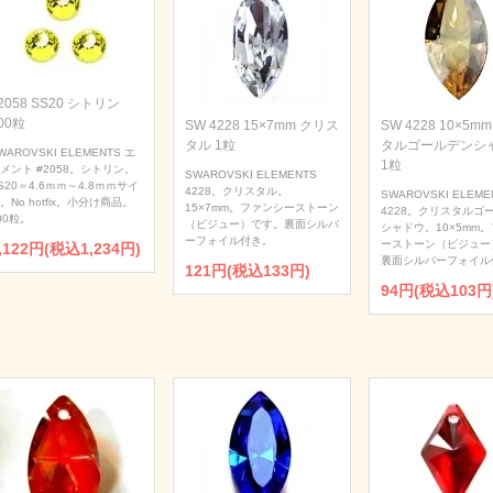
2058 SS20 シトリン
00粒
SW 4228 15×7mm クリス
SW 4228 10×5m
タル 1粒
タルゴールデンシ
WAROVSKI ELEMENTS エ
1粒
メント #2058。シトリン。
SWAROVSKI ELEMENTS
S20＝4.6ｍｍ～4.8ｍｍサイ
4228。クリスタル。
SWAROVSKI ELEME
。No hotfix。小分け商品。
15×7mm。ファンシーストーン
4228。クリスタルゴ
00粒。
（ビジュー）です。裏面シルバ
シャドウ。10×5mm
ーフォイル付き。
ーストーン（ビジュー
,122円(税込1,234円)
裏面シルバーフォイル
121円(税込133円)
94円(税込103円