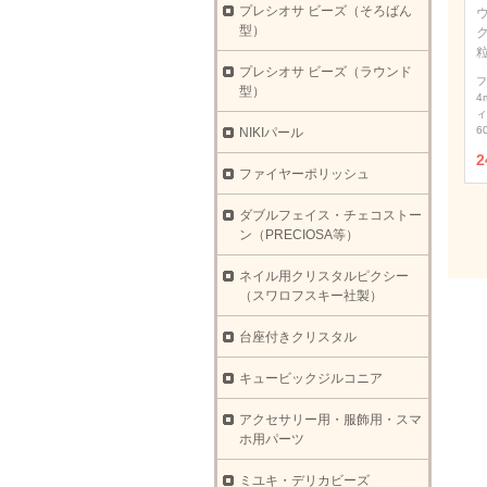
プレシオサ ビーズ（そろばん
ウ
型）
プレシオサ ビーズ（ラウンド
フ
型）
4
ィ
6
NIKIパール
2
ファイヤーポリッシュ
ダブルフェイス・チェコストー
ン（PRECIOSA等）
ネイル用クリスタルピクシー
（スワロフスキー社製）
台座付きクリスタル
キュービックジルコニア
アクセサリー用・服飾用・スマ
ホ用パーツ
ミユキ・デリカビーズ