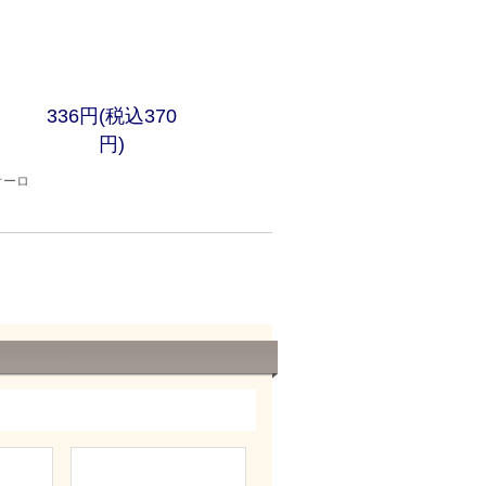
336円(税込370
円)
オーロ