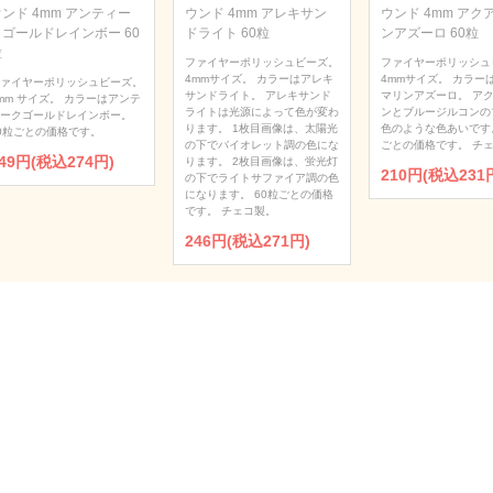
ンド 4mm アンティー
ウンド 4mm アレキサン
ウンド 4mm アク
クゴールドレインボー 60
ドライト 60粒
ンアズーロ 60粒
粒
ファイヤーポリッシュビーズ。
ファイヤーポリッシュ
4mmサイズ。 カラーはアレキ
4mmサイズ。 カラー
ァイヤーポリッシュビーズ。
サンドライト。 アレキサンド
マリンアズーロ。 ア
mm サイズ。 カラーはアンテ
ライトは光源によって色が変わ
ンとブルージルコンの
ークゴールドレインボー。
ります。 1枚目画像は、太陽光
色のような色あいです。
0粒ごとの価格です。
の下でバイオレット調の色にな
ごとの価格です。 チ
49円(税込274円)
ります。 2枚目画像は、蛍光灯
210円(税込231
の下でライトサファイア調の色
になります。 60粒ごとの価格
です。 チェコ製。
246円(税込271円)