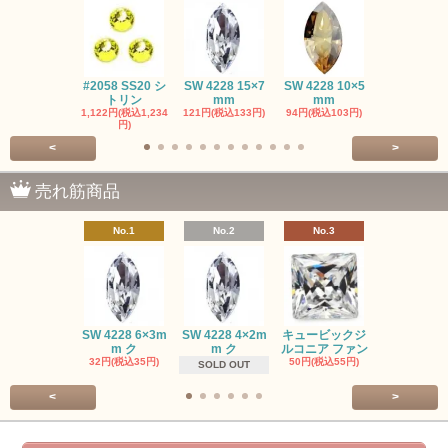
#2058 SS20 シ
SW 4228 15×7
SW 4228 10×5
SW 4320 14
トリン
mm
mm
mm
1,122円(税込1,234
121円(税込133円)
94円(税込103円)
275円(税込30
円)
<
>
売れ筋商品
No.1
No.2
No.3
No.4
SW #102
SW 4228 6×3m
SW 4228 4×2m
キュービックジ
トン PP
m ク
m ク
ルコニア ファン
413円(税込45
32円(税込35円)
50円(税込55円)
SOLD OUT
<
>