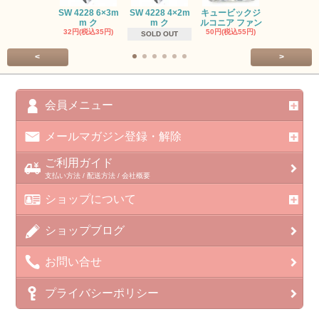
SW #102
SW 4228 6×3m
SW 4228 4×2m
キュービックジ
トン PP
m ク
m ク
ルコニア ファン
413円(税込45
32円(税込35円)
50円(税込55円)
SOLD OUT
<
>
会員メニュー
メールマガジン登録・解除
ご利用ガイド
支払い方法 / 配送方法 / 会社概要
ショップについて
ショップブログ
お問い合せ
プライバシーポリシー