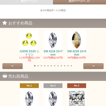
前のページへ
次のページへ
全101商品中 / 1-12商品
おすすめ商品
#2058 SS20 シ
SW 4228 15×7
SW 4228 10×5
SW 4320 14
トリン
mm
mm
mm
1,122円(税込1,234
121円(税込133円)
94円(税込103円)
275円(税込30
円)
<
>
売れ筋商品
No.1
No.2
No.3
No.4