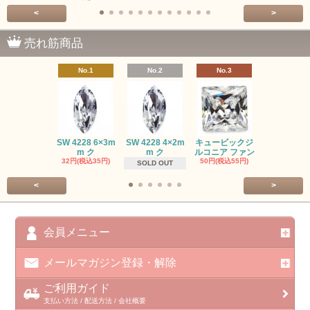
<
>
売れ筋商品
No.1
No.2
No.3
No.4
SW #102
SW 4228 6×3m
SW 4228 4×2m
キュービックジ
トン PP
m ク
m ク
ルコニア ファン
413円(税込45
32円(税込35円)
50円(税込55円)
SOLD OUT
<
>
会員メニュー
メールマガジン登録・解除
ご利用ガイド
支払い方法 / 配送方法 / 会社概要