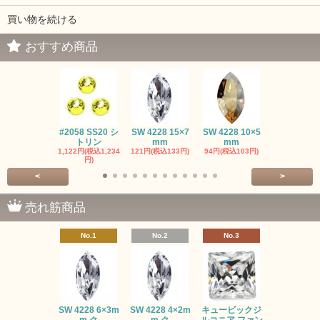
買い物を続ける
おすすめ商品
#2058 SS20 シ
SW 4228 15×7
SW 4228 10×5
SW 4320 14
トリン
mm
mm
mm
1,122円(税込1,234
121円(税込133円)
94円(税込103円)
275円(税込30
円)
<
>
売れ筋商品
No.1
No.2
No.3
No.4
SW #102
SW 4228 6×3m
SW 4228 4×2m
キュービックジ
トン PP