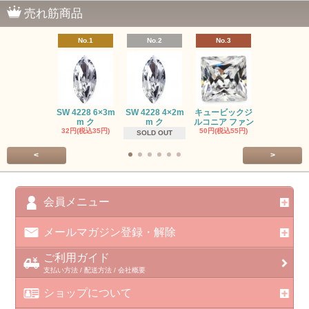
売れ筋商品
No.1
No.2
No.3
No.4
SW #102
SW 4228 6×3m
SW 4228 4×2m
キュービックジ
トン PP
m ク
m ク
ルコニア ファン
413円(税込45
32円(税込35円)
50円(税込55円)
SOLD OUT
<
>
会員メニュー
メールマガジン登録・解除
ご利用ガイド
支払い方法 / 配送方法 / 会社概要
ショップについて