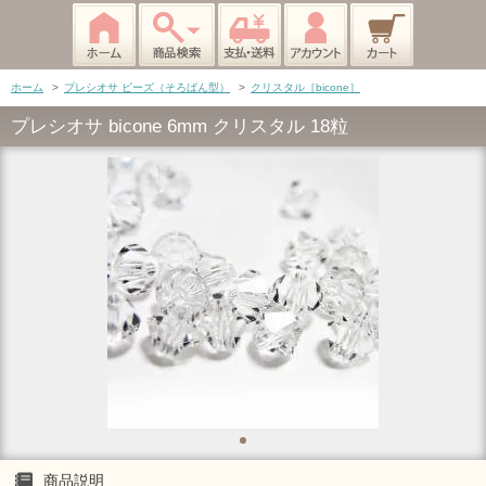
ホーム
>
プレシオサ ビーズ（そろばん型）
>
クリスタル［bicone］
プレシオサ bicone 6mm クリスタル 18粒
商品説明