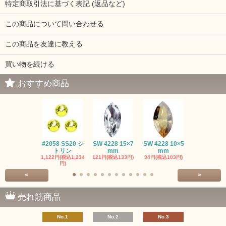
特定商取引法に基づく表記 (返品など)
この商品について問い合わせる
この商品を友達に教える
買い物を続ける
おすすめ商品
#2058 SS20 シ
SW 4228 15×7
SW 4228 10×5
SW 4320 14
トリン
mm
mm
mm
1,122円(税込1,234
121円(税込133円)
94円(税込103円)
275円(税込30
円)
<
>
売れ筋商品
No.1
No.2
No.3
No.4