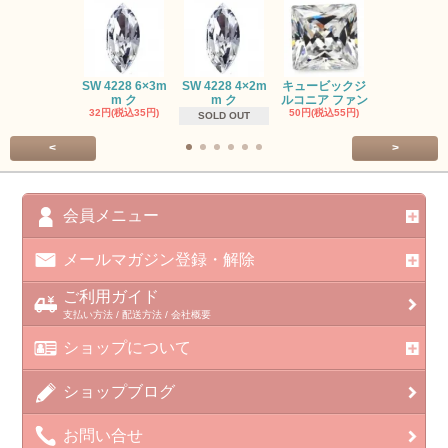
SW #102
SW 4228 6×3m
SW 4228 4×2m
キュービックジ
トン PP
m ク
m ク
ルコニア ファン
413円(税込45
32円(税込35円)
50円(税込55円)
SOLD OUT
<
>
会員メニュー
メールマガジン登録・解除
ご利用ガイド
支払い方法 / 配送方法 / 会社概要
ショップについて
ショップブログ
お問い合せ