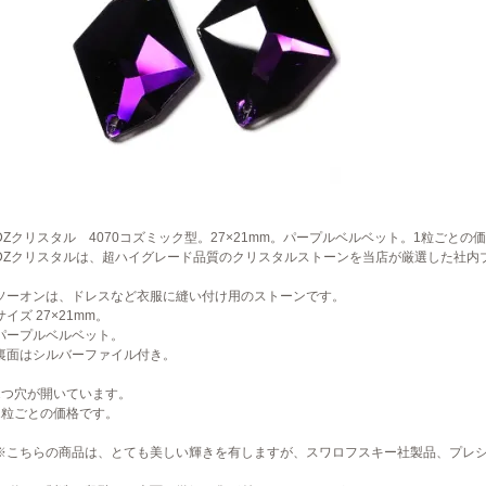
DZクリスタル 4070コズミック型。27×21mm。パープルベルベット。1粒ごとの
DZクリスタルは、超ハイグレード品質のクリスタルストーンを当店が厳選した社内
ソーオンは、ドレスなど衣服に縫い付け用のストーンです。
サイズ 27×21mm。
パープルベルベット。
裏面はシルバーファイル付き。
2つ穴が開いています。
1粒ごとの価格です。
※こちらの商品は、とても美しい輝きを有しますが、スワロフスキー社製品、プレ