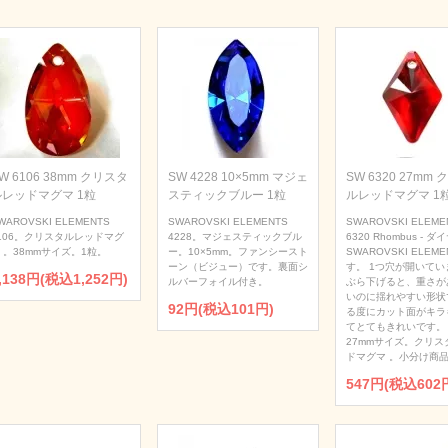
W 6106 38mm クリスタ
SW 4228 10×5mm マジェ
SW 6320 27mm
ルレッドマグマ 1粒
スティックブルー 1粒
ルレッドマグマ 1
WAROVSKI ELEMENTS
SWAROVSKI ELEMENTS
SWAROVSKI ELEME
106。クリスタルレッドマグ
4228。マジェスティックブル
6320 Rhombus - 
 。38mmサイズ。1粒。
ー。10×5mm。ファンシースト
SWAROVSKI ELEME
ーン（ビジュー）です。裏面シ
す。 1つ穴が開いてい
,138円(税込1,252円)
ルバーフォイル付き。
ぶら下げると、重さが
いのに揺れやすい形状
92円(税込101円)
る度にカット面がキラ
てとてもきれいです。
27mmサイズ。クリス
ドマグマ 。小分け商品
547円(税込602