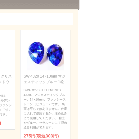
m クリス
SW 4320 14×10mm マジ
ャドウ
ェスティックブルー 1粒
SWAROVSKI ELEMENTS
4320。マジェスティックブル
NTS
ー。14×10mm。ファンシース
ールデン
トーン（ビジュー）です。 裏
。ファンシ
面は平らではありません。台座
）です。
に入れて使用するか、埋め込み
付き。
にて使用してください。 粘土
)
やグルー、セラルーンにて埋め
込み利用ができます。
275円(税込303円)