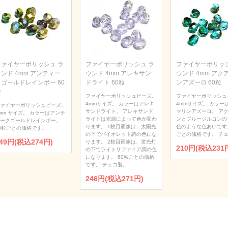
ファイヤーポリッシュ ラ
ファイヤーポリッシュ ラ
ファイヤーポリッシ
ンド 4mm アンティー
ウンド 4mm アレキサン
ウンド 4mm アク
クゴールドレインボー 60
ドライト 60粒
ンアズーロ 60粒
粒
ファイヤーポリッシュビーズ。
ファイヤーポリッシュ
4mmサイズ。 カラーはアレキ
4mmサイズ。 カラー
ァイヤーポリッシュビーズ。
サンドライト。 アレキサンド
マリンアズーロ。 ア
mm サイズ。 カラーはアンテ
ライトは光源によって色が変わ
ンとブルージルコンの
ークゴールドレインボー。
ります。 1枚目画像は、太陽光
色のような色あいです。
0粒ごとの価格です。
の下でバイオレット調の色にな
ごとの価格です。 チ
49円(税込274円)
ります。 2枚目画像は、蛍光灯
210円(税込231
の下でライトサファイア調の色
になります。 60粒ごとの価格
です。 チェコ製。
246円(税込271円)