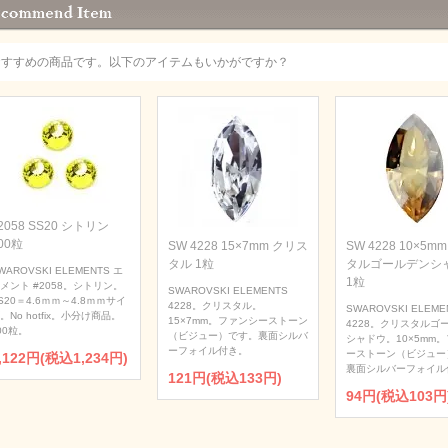
おすすめの商品です。以下のアイテムもいかがですか？
2058 SS20 シトリン
00粒
SW 4228 15×7mm クリス
SW 4228 10×5m
タル 1粒
タルゴールデンシ
WAROVSKI ELEMENTS エ
1粒
メント #2058。シトリン。
SWAROVSKI ELEMENTS
S20＝4.6ｍｍ～4.8ｍｍサイ
4228。クリスタル。
SWAROVSKI ELEME
。No hotfix。小分け商品。
15×7mm。ファンシーストーン
4228。クリスタルゴ
00粒。
（ビジュー）です。裏面シルバ
シャドウ。10×5mm
ーフォイル付き。
ーストーン（ビジュー
,122円(税込1,234円)
裏面シルバーフォイル
121円(税込133円)
94円(税込103円