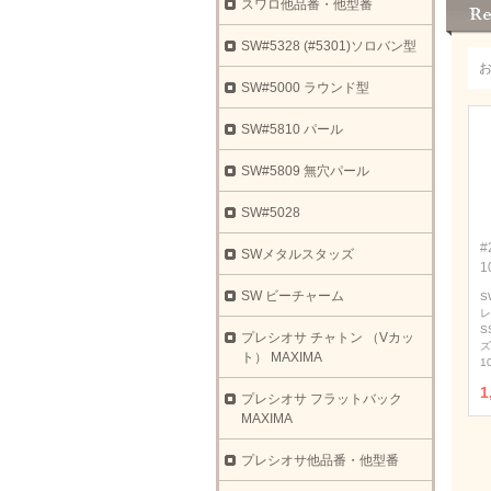
スワロ他品番・他型番
SW#5328 (#5301)ソロバン型
SW#5000 ラウンド型
SW#5810 パール
SW#5809 無穴パール
SW#5028
#
SWメタルスタッズ
1
SW ビーチャーム
S
レ
S
プレシオサ チャトン （Vカッ
ズ
ト） MAXIMA
1
1
プレシオサ フラットバック
MAXIMA
プレシオサ他品番・他型番