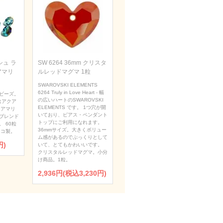
ュ ラ
SW 6264 36mm クリスタ
アマリ
ルレッドマグマ 1粒
SWAROVSKI ELEMENTS
6264 Truly in Love Heart - 幅
ビーズ。
の広いハートのSWAROVSKI
はアクア
ELEMENTS です。 1つ穴が開
クアマリ
いており、ピアス・ペンダント
ブレンド
トップにご利用になれます。
 60粒
36mmサイズ。大きくボリュー
ェコ製。
ム感があるのでぷっくりとして
円)
いて、とてもかわいいです。
クリスタルレッドマグマ。小分
け商品。1粒。
2,936円(税込3,230円)