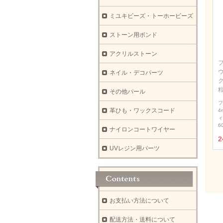
ミユキビーズ・トーホービーズ
ストーン用ボンド
アクリルストーン
ウ
ネイル・デコパーツ
その他パール
フ
革ひも・ワックスコード
4
ィ
6
ナイロンコートワイヤー
2
UVレジン用パーツ
お支払い方法について
配送方法・送料について