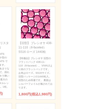
 クリスタ
【旧型】 プレシオサ 438-
粒
11-110（8-faceted）
SS16 ローズ 1440粒
NTS
ダイヤ型の
【特価品】プレシオサ 旧型の
NTS で
フラットバック 438-11-
ます。
110（8-faceted）。 VIVA12よ
あまりな
り前のフラットバックです。
で、揺れ
お色はローズ。SS16サイズ。
キラ輝い
旧型パッケージの1440粒入。
 最大の
旧型のため特価です。 裏面は
タルレッ
シルバーフォイルが施されてお
。1粒。
ります。
円)
1,800円(税込1,980円)