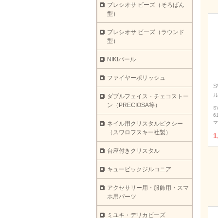
プレシオサ ビーズ（そろばん
型）
プレシオサ ビーズ（ラウンド
型）
NIKIパール
ファイヤーポリッシュ
S
ダブルフェイス・チェコストー
ン（PRECIOSA等）
S
6
マ
ネイル用クリスタルピクシー
（スワロフスキー社製）
1
台座付きクリスタル
キュービックジルコニア
アクセサリー用・服飾用・スマ
ホ用パーツ
ミユキ・デリカビーズ