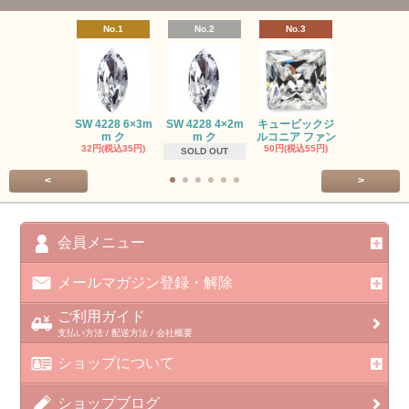
No.1
No.2
No.3
No.4
SW #102
SW 4228 6×3m
SW 4228 4×2m
キュービックジ
トン PP
m ク
m ク
ルコニア ファン
413円(税込45
32円(税込35円)
50円(税込55円)
SOLD OUT
<
>
会員メニュー
メールマガジン登録・解除
ご利用ガイド
支払い方法 / 配送方法 / 会社概要
ショップについて
ショップブログ