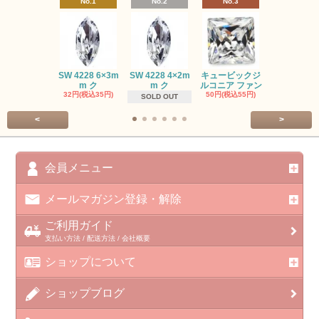
No.1
No.2
No.3
No.4
SW #102
SW 4228 6×3m
SW 4228 4×2m
キュービックジ
トン PP
m ク
m ク
ルコニア ファン
413円(税込45
32円(税込35円)
50円(税込55円)
SOLD OUT
<
>
会員メニュー
メールマガジン登録・解除
ご利用ガイド
支払い方法 / 配送方法 / 会社概要
ショップについて
ショップブログ