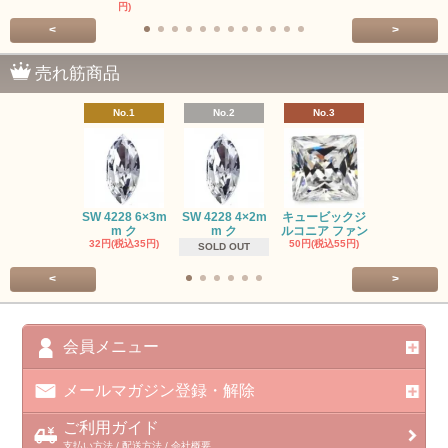
円)
<
>
売れ筋商品
No.1
No.2
No.3
No.4
SW #102
SW 4228 6×3m
SW 4228 4×2m
キュービックジ
トン PP
m ク
m ク
ルコニア ファン
413円(税込45
32円(税込35円)
50円(税込55円)
SOLD OUT
<
>
会員メニュー
メールマガジン登録・解除
ご利用ガイド
支払い方法 / 配送方法 / 会社概要