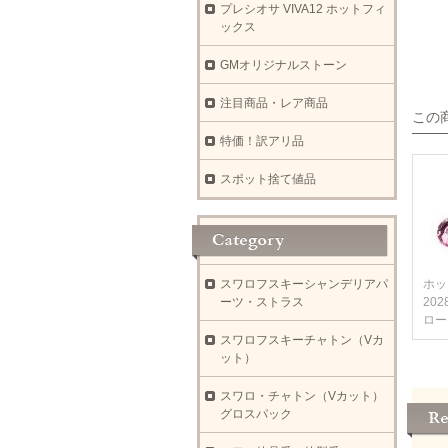
プレシオサ VIVA12 ホットフィ
ックス
GMオリジナルストーン
注目商品・レア商品
この
特価！訳アリ品
スポット捨て値品
スワロフスキーシャンデリアパ
ホッ
ーツ・ストラス
202
ロー
スワロフスキーチャトン（Vカ
ット）
スワロ・チャトン（Vカット）
グロスパック