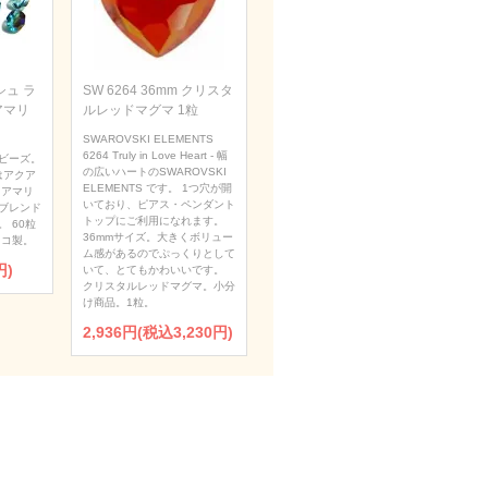
ュ ラ
SW 6264 36mm クリスタ
アマリ
ルレッドマグマ 1粒
SWAROVSKI ELEMENTS
6264 Truly in Love Heart - 幅
ビーズ。
の広いハートのSWAROVSKI
はアクア
ELEMENTS です。 1つ穴が開
クアマリ
いており、ピアス・ペンダント
ブレンド
トップにご利用になれます。
 60粒
36mmサイズ。大きくボリュー
ェコ製。
ム感があるのでぷっくりとして
円)
いて、とてもかわいいです。
クリスタルレッドマグマ。小分
け商品。1粒。
2,936円(税込3,230円)