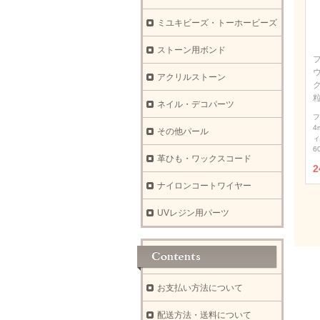
ミユキビーズ・トーホービーズ
ストーン用ボンド
ウ
アクリルストーン
ネイル・デコパーツ
フ
4
その他パール
ィ
6
革ひも・ワックスコード
2
ナイロンコートワイヤー
UVレジン用パーツ
お支払い方法について
配送方法・送料について