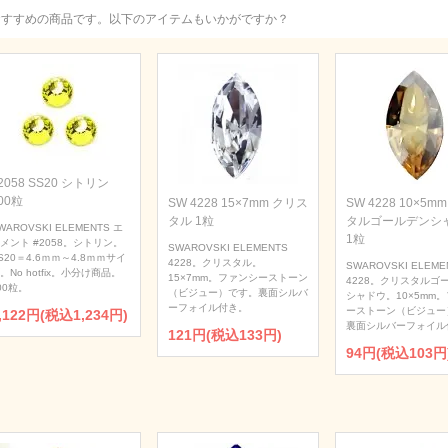
おすすめの商品です。以下のアイテムもいかがですか？
2058 SS20 シトリン
00粒
SW 4228 15×7mm クリス
SW 4228 10×5m
タル 1粒
タルゴールデンシ
WAROVSKI ELEMENTS エ
1粒
メント #2058。シトリン。
SWAROVSKI ELEMENTS
S20＝4.6ｍｍ～4.8ｍｍサイ
4228。クリスタル。
SWAROVSKI ELEME
。No hotfix。小分け商品。
15×7mm。ファンシーストーン
4228。クリスタルゴ
00粒。
（ビジュー）です。裏面シルバ
シャドウ。10×5mm
ーフォイル付き。
ーストーン（ビジュー
,122円(税込1,234円)
裏面シルバーフォイル
121円(税込133円)
94円(税込103円