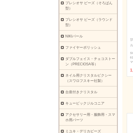
プレシオサ ビーズ（そろばん
型）
プレシオサ ビーズ（ラウンド
型）
NIKIパール
S
ファイヤーポリッシュ
S
6
ダブルフェイス・チェコストー
マ
ン（PRECIOSA等）
1
ネイル用クリスタルピクシー
（スワロフスキー社製）
台座付きクリスタル
キュービックジルコニア
アクセサリー用・服飾用・スマ
ホ用パーツ
ミユキ・デリカビーズ