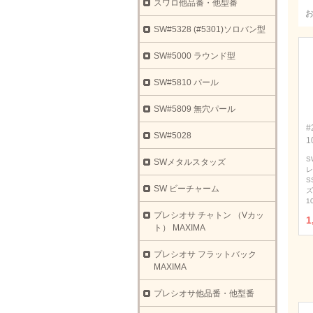
スワロ他品番・他型番
SW#5328 (#5301)ソロバン型
SW#5000 ラウンド型
SW#5810 パール
SW#5809 無穴パール
#
SW#5028
1
S
SWメタルスタッズ
レ
S
SW ビーチャーム
ズ
1
プレシオサ チャトン （Vカッ
1
ト） MAXIMA
プレシオサ フラットバック
MAXIMA
プレシオサ他品番・他型番