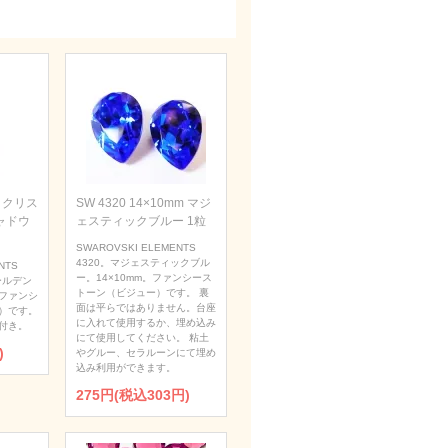
m クリス
SW 4320 14×10mm マジ
ャドウ
ェスティックブルー 1粒
SWAROVSKI ELEMENTS
4320。マジェスティックブル
NTS
ー。14×10mm。ファンシース
ールデン
トーン（ビジュー）です。 裏
。ファンシ
面は平らではありません。台座
）です。
に入れて使用するか、埋め込み
付き。
にて使用してください。 粘土
)
やグルー、セラルーンにて埋め
込み利用ができます。
275円(税込303円)