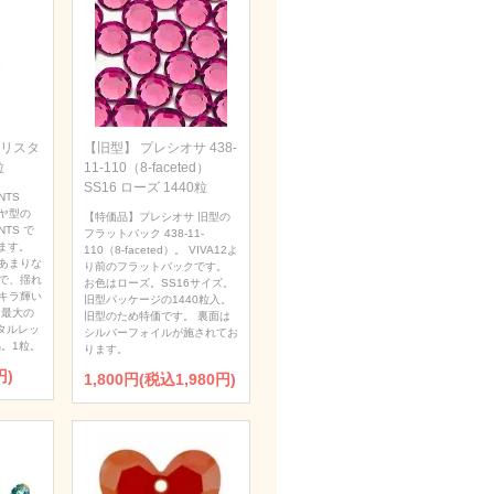
 クリスタ
【旧型】 プレシオサ 438-
粒
11-110（8-faceted）
SS16 ローズ 1440粒
NTS
ダイヤ型の
【特価品】プレシオサ 旧型の
NTS で
フラットバック 438-11-
ます。
110（8-faceted）。 VIVA12よ
あまりな
り前のフラットバックです。
で、揺れ
お色はローズ。SS16サイズ。
キラ輝い
旧型パッケージの1440粒入。
 最大の
旧型のため特価です。 裏面は
タルレッ
シルバーフォイルが施されてお
。1粒。
ります。
円)
1,800円(税込1,980円)