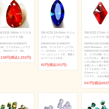
W 6106 38mm クリスタ
SW 4228 10×5mm マジェ
SW 6320 27mm
ルレッドマグマ 1粒
スティックブルー 1粒
ルレッドマグマ 1
WAROVSKI ELEMENTS
SWAROVSKI ELEMENTS
SWAROVSKI ELEME
106。クリスタルレッドマグ
4228。マジェスティックブル
6320 Rhombus - 
 。38mmサイズ。1粒。
ー。10×5mm。ファンシースト
SWAROVSKI ELEME
ーン（ビジュー）です。裏面シ
す。 1つ穴が開いてい
,138円(税込1,252円)
ルバーフォイル付き。
ぶら下げると、重さが
いのに揺れやすい形状
92円(税込101円)
る度にカット面がキラ
てとてもきれいです。
27mmサイズ。クリス
ドマグマ 。小分け商品
547円(税込602