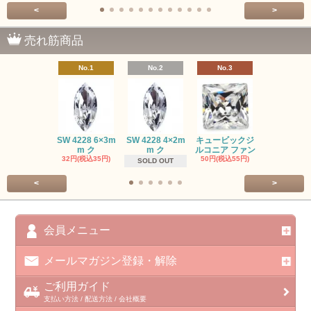
<
>
売れ筋商品
No.1
No.2
No.3
No.4
SW #102
SW 4228 6×3m
SW 4228 4×2m
キュービックジ
トン PP
m ク
m ク
ルコニア ファン
413円(税込45
32円(税込35円)
50円(税込55円)
SOLD OUT
<
>
会員メニュー
メールマガジン登録・解除
ご利用ガイド
支払い方法 / 配送方法 / 会社概要