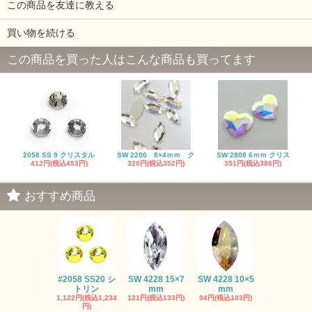
この商品を友達に教える
買い物を続ける
この商品を買った人はこんな商品も買ってます
2058 SS 9 クリスタル
SW 2200 8×4ｍｍ ク
SW 2808 6ｍｍ クリス
412円(税込453円)
320円(税込352円)
351円(税込386円)
おすすめ商品
#2058 SS20 シ
SW 4228 15×7
SW 4228 10×5
SW 4320 14
トリン
mm
mm
mm
1,122円(税込1,234
121円(税込133円)
94円(税込103円)
275円(税込30
円)