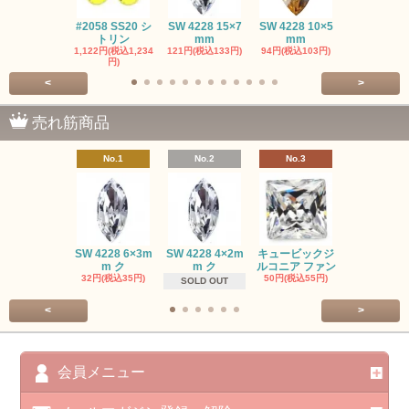
#2058 SS20 シ
SW 4228 15×7
SW 4228 10×5
SW 4320 14
トリン
mm
mm
mm
1,122円(税込1,234
121円(税込133円)
94円(税込103円)
275円(税込30
円)
<
>
売れ筋商品
No.1
No.2
No.3
No.4
SW #102
SW 4228 6×3m
SW 4228 4×2m
キュービックジ
トン PP
m ク
m ク
ルコニア ファン
413円(税込45
32円(税込35円)
50円(税込55円)
SOLD OUT
<
>
会員メニュー