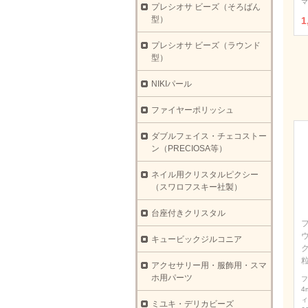
マ
プレシオサ ビーズ（そろばん
型）
1
プレシオサ ビーズ（ラウンド
型）
NIKIパール
ファイヤーポリッシュ
ダブルフェイス・チェコストー
ン（PRECIOSA等）
ネイル用クリスタルピクシー
（スワロフスキー社製）
台座付きクリスタル
ウ
キュービックジルコニア
アクセサリー用・服飾用・スマ
ホ用パーツ
フ
4
ィ
ミユキ・デリカビーズ