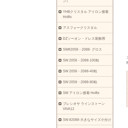
ン）
YHBクリスタル アイロン接着
Hotfix
アスフォークリスタル
DZソーオン・ドレス装飾用
SW#2058・2088- グロス
SW 2058・2088-100粒
SW 2058・2088-40粒
SW 2058・2088-80粒
SW アイロン接着 Hotfix
プレシオサ ラインストーン
VIVA12
SW #2088-大きなサイズ小分け