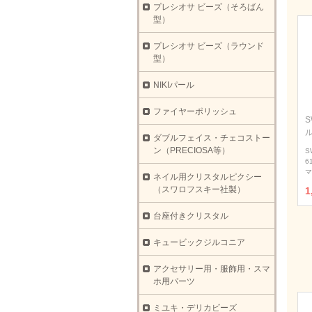
プレシオサ ビーズ（そろばん
型）
プレシオサ ビーズ（ラウンド
型）
NIKIパール
ファイヤーポリッシュ
S
ダブルフェイス・チェコストー
ン（PRECIOSA等）
S
6
マ
ネイル用クリスタルピクシー
（スワロフスキー社製）
1
台座付きクリスタル
キュービックジルコニア
アクセサリー用・服飾用・スマ
ホ用パーツ
ミユキ・デリカビーズ