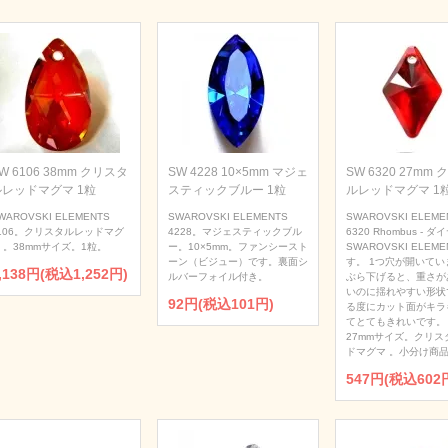
W 6106 38mm クリスタ
SW 4228 10×5mm マジェ
SW 6320 27mm
ルレッドマグマ 1粒
スティックブルー 1粒
ルレッドマグマ 1
WAROVSKI ELEMENTS
SWAROVSKI ELEMENTS
SWAROVSKI ELEME
106。クリスタルレッドマグ
4228。マジェスティックブル
6320 Rhombus - 
 。38mmサイズ。1粒。
ー。10×5mm。ファンシースト
SWAROVSKI ELEME
ーン（ビジュー）です。裏面シ
す。 1つ穴が開いてい
,138円(税込1,252円)
ルバーフォイル付き。
ぶら下げると、重さが
いのに揺れやすい形状
92円(税込101円)
る度にカット面がキラ
てとてもきれいです。
27mmサイズ。クリス
ドマグマ 。小分け商品
547円(税込602