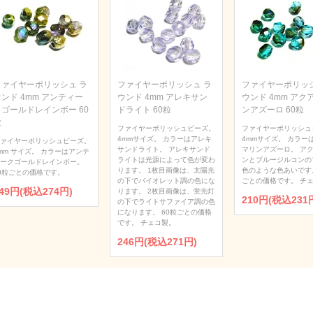
ファイヤーポリッシュ ラ
ファイヤーポリッシュ ラ
ファイヤーポリッシ
ンド 4mm アンティー
ウンド 4mm アレキサン
ウンド 4mm アク
クゴールドレインボー 60
ドライト 60粒
ンアズーロ 60粒
粒
ファイヤーポリッシュビーズ。
ファイヤーポリッシュ
4mmサイズ。 カラーはアレキ
4mmサイズ。 カラー
ァイヤーポリッシュビーズ。
サンドライト。 アレキサンド
マリンアズーロ。 ア
mm サイズ。 カラーはアンテ
ライトは光源によって色が変わ
ンとブルージルコンの
ークゴールドレインボー。
ります。 1枚目画像は、太陽光
色のような色あいです。
0粒ごとの価格です。
の下でバイオレット調の色にな
ごとの価格です。 チ
49円(税込274円)
ります。 2枚目画像は、蛍光灯
210円(税込231
の下でライトサファイア調の色
になります。 60粒ごとの価格
です。 チェコ製。
246円(税込271円)