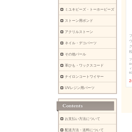
ミユキビーズ・トーホービーズ
ストーン用ボンド
アクリルストーン
ウ
ネイル・デコパーツ
その他パール
フ
4
革ひも・ワックスコード
ィ
6
ナイロンコートワイヤー
2
UVレジン用パーツ
お支払い方法について
配送方法・送料について