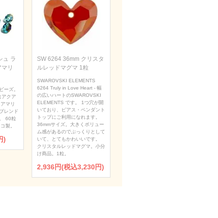
ュ ラ
SW 6264 36mm クリスタ
アマリ
ルレッドマグマ 1粒
SWAROVSKI ELEMENTS
6264 Truly in Love Heart - 幅
ビーズ。
の広いハートのSWAROVSKI
はアクア
ELEMENTS です。 1つ穴が開
クアマリ
いており、ピアス・ペンダント
ブレンド
トップにご利用になれます。
 60粒
36mmサイズ。大きくボリュー
ェコ製。
ム感があるのでぷっくりとして
円)
いて、とてもかわいいです。
クリスタルレッドマグマ。小分
け商品。1粒。
2,936円(税込3,230円)