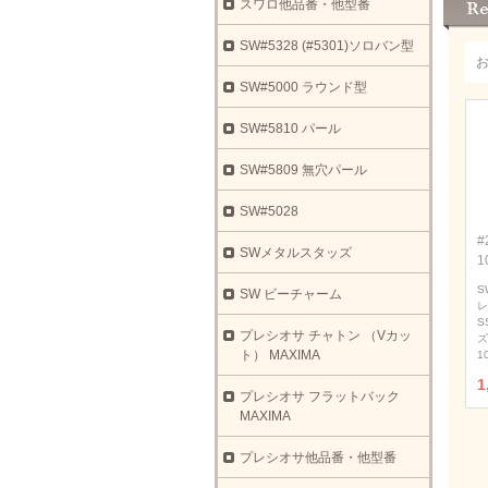
スワロ他品番・他型番
SW#5328 (#5301)ソロバン型
SW#5000 ラウンド型
SW#5810 パール
SW#5809 無穴パール
SW#5028
#
SWメタルスタッズ
1
S
SW ビーチャーム
レ
S
プレシオサ チャトン （Vカッ
ズ
ト） MAXIMA
1
1
プレシオサ フラットバック
MAXIMA
プレシオサ他品番・他型番