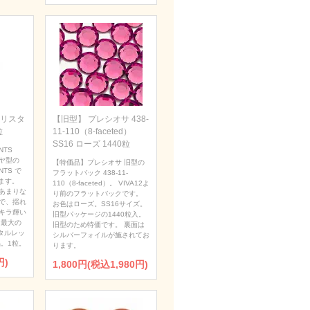
 クリスタ
【旧型】 プレシオサ 438-
粒
11-110（8-faceted）
SS16 ローズ 1440粒
NTS
ダイヤ型の
【特価品】プレシオサ 旧型の
NTS で
フラットバック 438-11-
ます。
110（8-faceted）。 VIVA12よ
あまりな
り前のフラットバックです。
で、揺れ
お色はローズ。SS16サイズ。
キラ輝い
旧型パッケージの1440粒入。
 最大の
旧型のため特価です。 裏面は
タルレッ
シルバーフォイルが施されてお
。1粒。
ります。
円)
1,800円(税込1,980円)