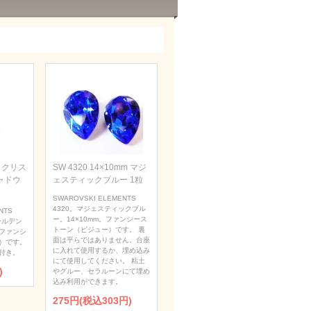
m クリス
SW 4320 14×10mm マジ
ャドウ
ェスティックブルー 1粒
SWAROVSKI ELEMENTS
4320。マジェスティックブル
NTS
ー。14×10mm。ファンシース
ールデン
トーン（ビジュー）です。 裏
。ファンシ
面は平らではありません。台座
）です。
に入れて使用するか、埋め込み
付き。
にて使用してください。 粘土
)
やグルー、セラルーンにて埋め
込み利用ができます。
275円(税込303円)