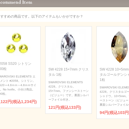
おすすめの商品です。以下のアイテムもいかがですか？
2058 SS20 シトリン
00粒
SW 4228 15×7mm クリス
SW 4228 10×5m
タル 1粒
タルゴールデンシ
WAROVSKI ELEMENTS エ
1粒
メント #2058。シトリン。
SWAROVSKI ELEMENTS
S20＝4.6ｍｍ～4.8ｍｍサイ
4228。クリスタル。
SWAROVSKI ELEME
。No hotfix。小分け商品。
15×7mm。ファンシーストーン
4228。クリスタルゴ
00粒。
（ビジュー）です。裏面シルバ
シャドウ。10×5mm
ーフォイル付き。
ーストーン（ビジュー
,122円(税込1,234円)
裏面シルバーフォイル
121円(税込133円)
94円(税込103円