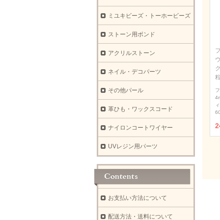
ミユキビーズ・トーホービーズ
ストーン用ボンド
アクリルストーン
ウ
ネイル・デコパーツ
その他パール
フ
4
ィ
革ひも・ワックスコード
6
2
ナイロンコートワイヤー
UVレジン用パーツ
お支払い方法について
配送方法・送料について