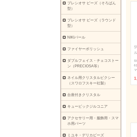
プレシオサ ビーズ（そろばん
型）
プレシオサ ビーズ（ラウンド
型）
NIKIパール
S
ファイヤーポリッシュ
ダブルフェイス・チェコストー
S
6
ン（PRECIOSA等）
マ
ネイル用クリスタルピクシー
1
（スワロフスキー社製）
台座付きクリスタル
キュービックジルコニア
アクセサリー用・服飾用・スマ
ホ用パーツ
ミユキ・デリカビーズ