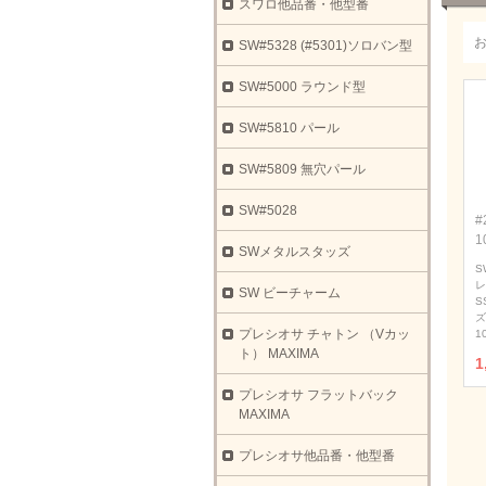
スワロ他品番・他型番
SW#5328 (#5301)ソロバン型
SW#5000 ラウンド型
SW#5810 パール
SW#5809 無穴パール
SW#5028
#
1
SWメタルスタッズ
S
レ
SW ビーチャーム
S
ズ
プレシオサ チャトン （Vカッ
1
ト） MAXIMA
1
プレシオサ フラットバック
MAXIMA
プレシオサ他品番・他型番