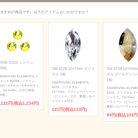
おすすめの商品です。以下のアイテムもいかがですか？
2058 SS20 シトリン
00粒
SW 4228 15×7mm クリス
SW 4228 10×5m
タル 1粒
タルゴールデンシ
WAROVSKI ELEMENTS エ
1粒
メント #2058。シトリン。
SWAROVSKI ELEMENTS
S20＝4.6ｍｍ～4.8ｍｍサイ
4228。クリスタル。
SWAROVSKI ELEME
。No hotfix。小分け商品。
15×7mm。ファンシーストーン
4228。クリスタルゴ
00粒。
（ビジュー）です。裏面シルバ
シャドウ。10×5mm
ーフォイル付き。
ーストーン（ビジュー
,122円(税込1,234円)
裏面シルバーフォイル
121円(税込133円)
94円(税込103円