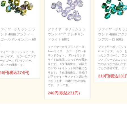
ファイヤーポリッシュ ラ
ファイヤーポリッシュ ラ
ファイヤーポリッシ
ンド 4mm アンティー
ウンド 4mm アレキサン
ウンド 4mm アク
クゴールドレインボー 60
ドライト 60粒
ンアズーロ 60粒
粒
ファイヤーポリッシュビーズ。
ファイヤーポリッシュ
4mmサイズ。 カラーはアレキ
4mmサイズ。 カラー
ァイヤーポリッシュビーズ。
サンドライト。 アレキサンド
マリンアズーロ。 ア
mm サイズ。 カラーはアンテ
ライトは光源によって色が変わ
ンとブルージルコンの
ークゴールドレインボー。
ります。 1枚目画像は、太陽光
色のような色あいです。
0粒ごとの価格です。
の下でバイオレット調の色にな
ごとの価格です。 チ
49円(税込274円)
ります。 2枚目画像は、蛍光灯
210円(税込231
の下でライトサファイア調の色
になります。 60粒ごとの価格
です。 チェコ製。
246円(税込271円)