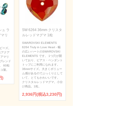
ュ ラ
SW 6264 36mm クリスタ
アマリ
ルレッドマグマ 1粒
SWAROVSKI ELEMENTS
6264 Truly in Love Heart - 幅
ビーズ。
の広いハートのSWAROVSKI
はアクア
ELEMENTS です。 1つ穴が開
クアマリ
いており、ピアス・ペンダント
ブレンド
トップにご利用になれます。
 60粒
36mmサイズ。大きくボリュー
ェコ製。
ム感があるのでぷっくりとして
円)
いて、とてもかわいいです。
クリスタルレッドマグマ。小分
け商品。1粒。
2,936円(税込3,230円)