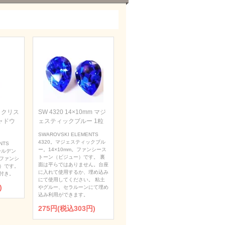
m クリス
SW 4320 14×10mm マジ
ャドウ
ェスティックブルー 1粒
SWAROVSKI ELEMENTS
4320。マジェスティックブル
NTS
ー。14×10mm。ファンシース
ールデン
トーン（ビジュー）です。 裏
。ファンシ
面は平らではありません。台座
）です。
に入れて使用するか、埋め込み
付き。
にて使用してください。 粘土
)
やグルー、セラルーンにて埋め
込み利用ができます。
275円(税込303円)