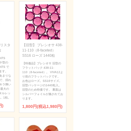
 クリスタ
【旧型】 プレシオサ 438-
粒
11-110（8-faceted）
SS16 ローズ 1440粒
NTS
ダイヤ型の
【特価品】プレシオサ 旧型の
NTS で
フラットバック 438-11-
ます。
110（8-faceted）。 VIVA12よ
あまりな
り前のフラットバックです。
で、揺れ
お色はローズ。SS16サイズ。
キラ輝い
旧型パッケージの1440粒入。
 最大の
旧型のため特価です。 裏面は
タルレッ
シルバーフォイルが施されてお
。1粒。
ります。
円)
1,800円(税込1,980円)