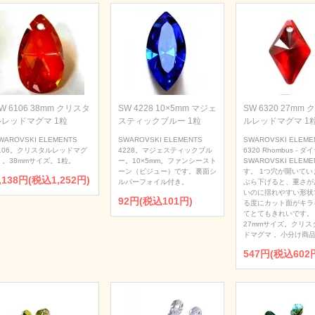
W 6106 38mm クリスタ
SW 4228 10×5mm マジェ
SW 6320 27mm
ルレッドマグマ 1粒
スティックブルー 1粒
ルレッドマグマ 1
WAROVSKI ELEMENTS
SWAROVSKI ELEMENTS
SWAROVSKI ELEME
106。クリスタルレッドマグ
4228。マジェスティックブル
6320 Rhombus - 
 。38mmサイズ。1粒。
ー。10×5mm。ファンシースト
SWAROVSKI ELEME
ーン（ビジュー）です。裏面シ
す。 1つ穴が開いてい
,138円(税込1,252円)
ルバーフォイル付き。
ぶら下げると、重さが
いのに揺れやすい形状
92円(税込101円)
る度にカット面がキラ
てとてもきれいです。
27mmサイズ。クリス
ドマグマ 。小分け商品
547円(税込602