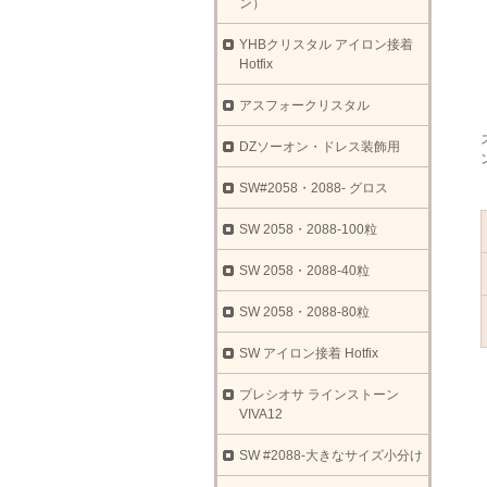
ン）
YHBクリスタル アイロン接着
Hotfix
アスフォークリスタル
DZソーオン・ドレス装飾用
SW#2058・2088- グロス
SW 2058・2088-100粒
SW 2058・2088-40粒
SW 2058・2088-80粒
SW アイロン接着 Hotfix
プレシオサ ラインストーン
VIVA12
SW #2088-大きなサイズ小分け